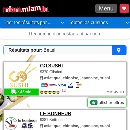
Menu
Résultats pour:
Bettel
GO SUSHI
9370 Gilsdorf
asiatique, chinoise, japonaise, sushi
(81)
~45min
min: 45.00 €
afficher offres
LE BONHEUR
9381 Bettendorf
asiatique, chinoise, japonaise, sushi