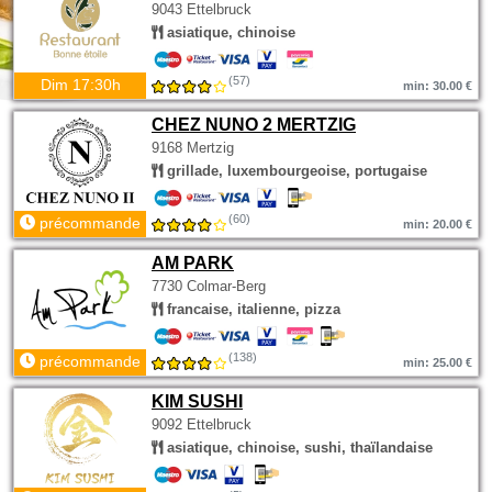
9043 Ettelbruck
asiatique, chinoise
(57)
Dim 17:30h
min: 30.00 €
CHEZ NUNO 2 MERTZIG
9168 Mertzig
grillade, luxembourgeoise, portugaise
(60)
précommande
min: 20.00 €
AM PARK
7730 Colmar-Berg
francaise, italienne, pizza
(138)
précommande
min: 25.00 €
KIM SUSHI
9092 Ettelbruck
asiatique, chinoise, sushi, thaïlandaise