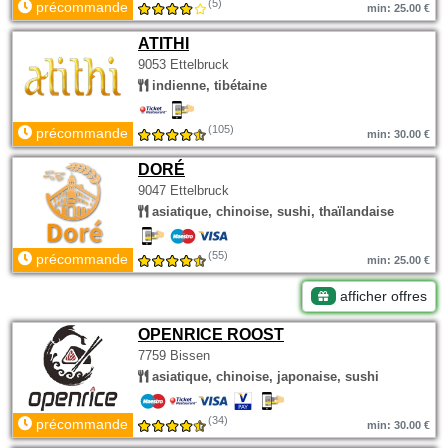
(5)
précommande
min: 25.00 €
ATITHI
9053 Ettelbruck
indienne, tibétaine
(105)
précommande
min: 30.00 €
DORÉ
9047 Ettelbruck
asiatique, chinoise, sushi, thaïlandaise
(55)
précommande
min: 25.00 €
afficher offres
OPENRICE ROOST
7759 Bissen
asiatique, chinoise, japonaise, sushi
(34)
précommande
min: 30.00 €