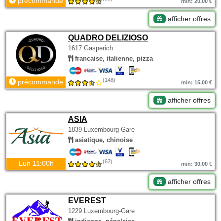
précommande
min: 20.00 €
afficher offres
QUADRO DELIZIOSO
1617 Gasperich
francaise, italienne, pizza
(148)
précommande
min: 15.00 €
afficher offres
ASIA
1839 Luxembourg-Gare
asiatique, chinoise
(62)
Lun 11:00h
min: 30.00 €
afficher offres
EVEREST
1229 Luxembourg-Gare