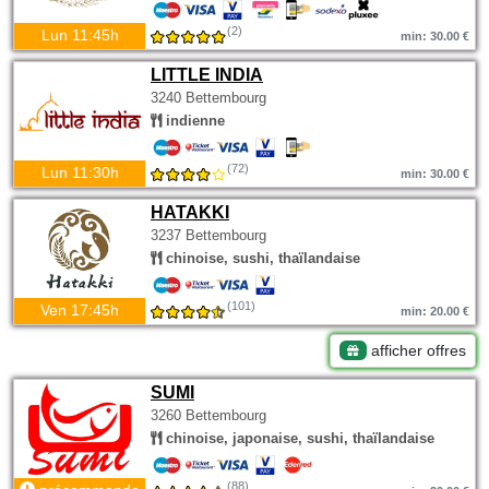
(2)
Lun 11:45h
min: 30.00 €
LITTLE INDIA
3240 Bettembourg
indienne
(72)
Lun 11:30h
min: 30.00 €
HATAKKI
3237 Bettembourg
chinoise, sushi, thaïlandaise
(101)
Ven 17:45h
min: 20.00 €
afficher offres
SUMI
3260 Bettembourg
chinoise, japonaise, sushi, thaïlandaise
(88)