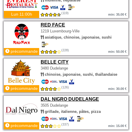
indienne, népalaise
(119)
Lun 11:00h
min: 35.00 €
RED FACE
1219 Luxembourg-Ville
asiatique, chinoise, japonaise, sushi
(228)
précommande
min: 50.00 €
BELLE CITY
3480 Dudelange
chinoise, japonaise, sushi, thaïlandaise
(126)
précommande
min: 30.00 €
DAL NIGRO DUDELANGE
3505 Dudelange
grillade, italienne, pâtes, pizza
(337)
précommande
min: 15.00 €