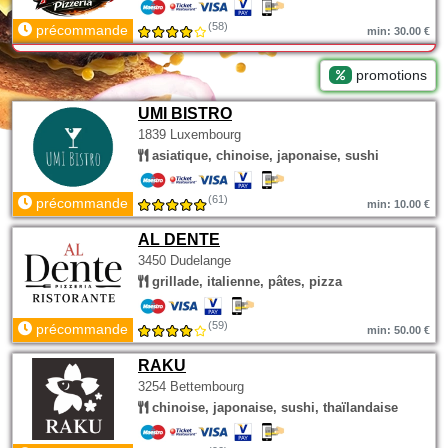
(58)
précommande
min: 30.00 €
promotions
UMI BISTRO
1839 Luxembourg
asiatique, chinoise, japonaise, sushi
(61)
précommande
min: 10.00 €
AL DENTE
3450 Dudelange
grillade, italienne, pâtes, pizza
(59)
précommande
min: 50.00 €
RAKU
3254 Bettembourg
chinoise, japonaise, sushi, thaïlandaise