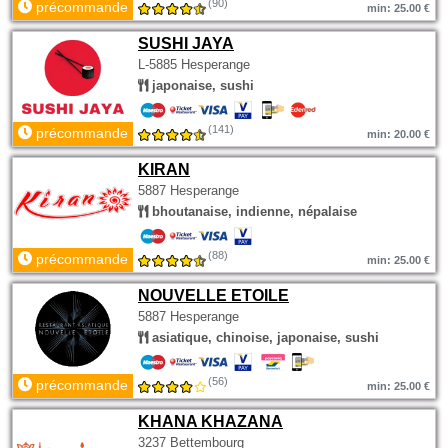
(90)
précommande
min: 25.00 €
SUSHI JAYA
L-5885 Hesperange
japonaise, sushi
(141)
précommande
min: 20.00 €
KIRAN
5887 Hesperange
bhoutanaise, indienne, népalaise
(88)
précommande
min: 25.00 €
NOUVELLE ETOILE
5887 Hesperange
asiatique, chinoise, japonaise, sushi
(56)
précommande
min: 25.00 €
KHANA KHAZANA
3237 Bettembourg