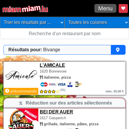
Menu
Résultats pour:
Bivange
L'AMICALE
1620 Bonnevoie
italienne, pizza
(86)
précommande
min: 25.00 €
Réduction sur des articles sélectionnés
BEI DER AUER
1617 Gasperich
grillade, italienne, pâtes, pizza