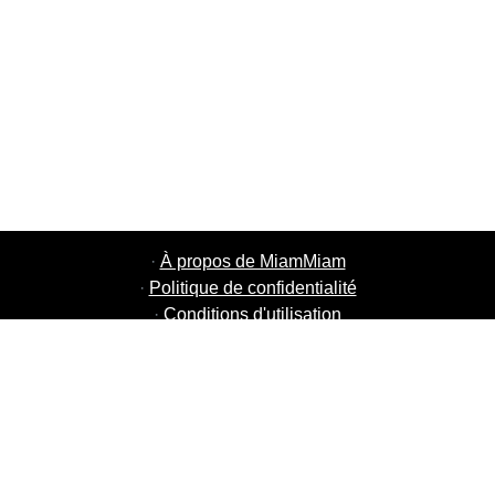
·
À propos de MiamMiam
·
Politique de confidentialité
·
Conditions d'utilisation
·
MiamMiam Jobs
·
Ajouter votre restaurant
·
Parrainage d'amis
·
Liste de toutes les villes
·
Courier Portal