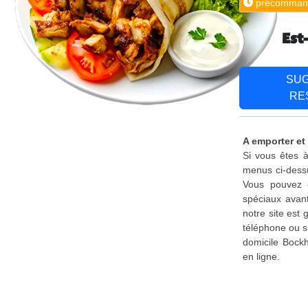
précomman
Est
SU
RE
A emporter et
Si vous êtes à
menus ci-dessu
Vous pouvez é
spéciaux avant
notre site est
téléphone ou s
domicile Bockh
en ligne.