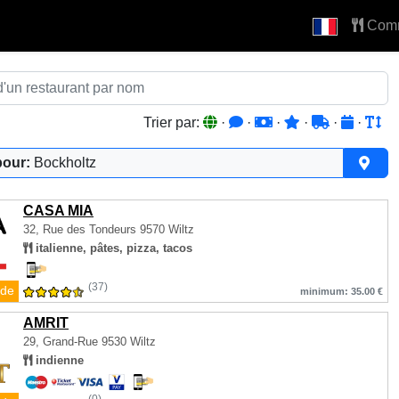
Com
Trier par:
·
·
·
·
·
·
pour:
Bockholtz
CASA MIA
32, Rue des Tondeurs
9570 Wiltz
italienne, pâtes, pizza, tacos
(37)
de
minimum: 35.00 €
AMRIT
29, Grand-Rue
9530 Wiltz
indienne