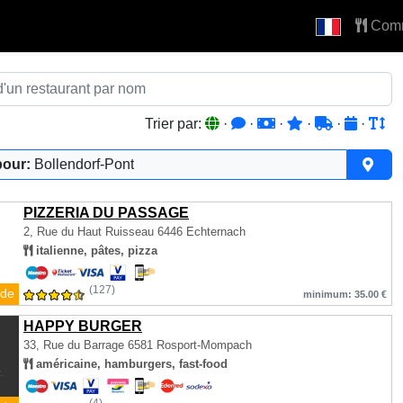
Com
Trier par:
·
·
·
·
·
·
pour:
Bollendorf-Pont
PIZZERIA DU PASSAGE
2, Rue du Haut Ruisseau
6446 Echternach
italienne, pâtes, pizza
(127)
de
minimum: 35.00 €
HAPPY BURGER
33, Rue du Barrage
6581 Rosport-Mompach
américaine, hamburgers, fast-food