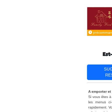
précomman
Est
SU
RE
A emporter et
Si vous êtes à
les menus ci
rapidement. Vo