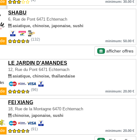
(4)
de
minimum: 30.00 €
SHABU
6, Rue de Pont
6471 Echternach
asiatique, chinoise, japonaise, sushi
(132)
de
minimum: 50.00 €
afficher offres
LE JARDIN D'AMANDES
12, Rue du Pont
6471 Echternach
asiatique, chinoise, thaïlandaise
(96)
de
minimum: 20.00 €
FEI XIANG
18, Rue de la Montagne
6470 Echternach
chinoise, japonaise, sushi
(91)
de
minimum: 20.00 €