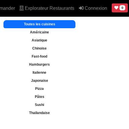
mander
Explorateur Restaurants
Connexion
0
Toutes les cuisines
Américaine
Asiatique
Chinoise
Fast-food
Hamburgers
Italienne
Japonaise
Pizza
Pâtes
Sushi
Thaïlandaise