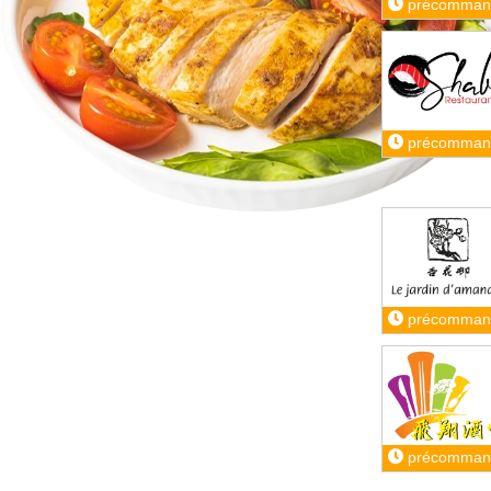
précomman
précomman
précomman
précomman