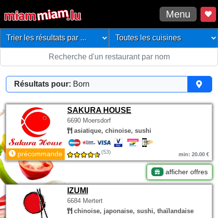
Menu
Résultats pour:
Born
SAKURA HOUSE
6690 Moersdorf
asiatique, chinoise, sushi
(53)
précommande
min: 20.00 €
afficher offres
IZUMI
6684 Mertert
chinoise, japonaise, sushi, thaïlandaise