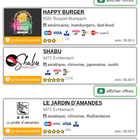
afficher offres
HAPPY BURGER
6581 Rosport-Mompach
américaine, hamburgers, fast-food
(4)
précommande
min: 30.00 €
SHABU
6471 Echternach
asiatique, chinoise, japonaise, sushi
(129)
précommande
min: 50.00 €
afficher offres
LE JARDIN D'AMANDES
6471 Echternach
asiatique, chinoise, thaïlandaise
(96)
précommande
min: 20.00 €