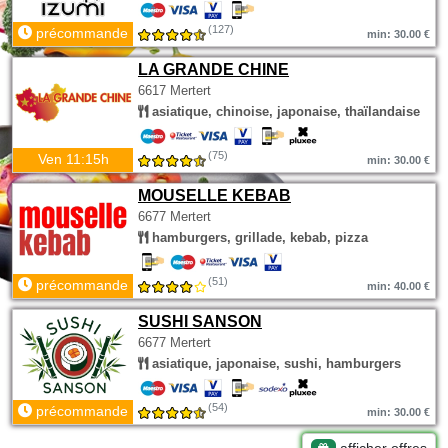
(127)
précommande
min: 30.00 €
LA GRANDE CHINE
6617 Mertert
asiatique, chinoise, japonaise, thaïlandaise
(75)
Ven 11:15h
min: 30.00 €
MOUSELLE KEBAB
6677 Mertert
hamburgers, grillade, kebab, pizza
(51)
précommande
min: 40.00 €
SUSHI SANSON
6677 Mertert
asiatique, japonaise, sushi, hamburgers
(54)
précommande
min: 30.00 €