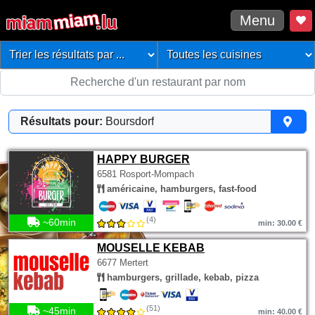
Menu
Résultats pour:
Boursdorf
HAPPY BURGER
6581 Rosport-Mompach
américaine, hamburgers, fast-food
(4)
~60min
min: 30.00 €
MOUSELLE KEBAB
6677 Mertert
hamburgers, grillade, kebab, pizza
(51)
~45min
min: 40.00 €