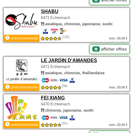
afficher offres
SHABU
6471 Echternach
asiatique, chinoise, japonaise, sushi
(132)
précommande
min: 50.00 €
afficher offres
LE JARDIN D'AMANDES
6471 Echternach
asiatique, chinoise, thaïlandaise
(96)
précommande
min: 20.00 €
FEI XIANG
6470 Echternach
chinoise, japonaise, sushi
(91)
précommande
min: 20.00 €