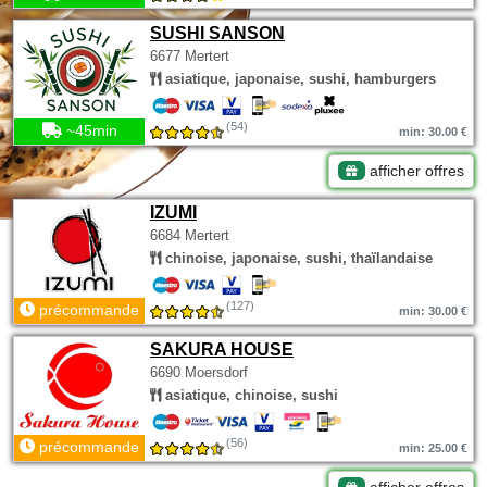
SUSHI SANSON
6677 Mertert
asiatique, japonaise, sushi, hamburgers
(54)
~45min
min: 30.00 €
afficher offres
IZUMI
6684 Mertert
chinoise, japonaise, sushi, thaïlandaise
(127)
précommande
min: 30.00 €
SAKURA HOUSE
6690 Moersdorf
asiatique, chinoise, sushi
(56)
précommande
min: 25.00 €