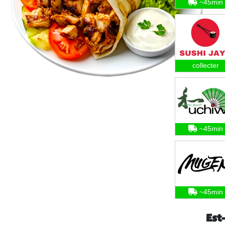
~45min
collecter
~45min
~45min
Est