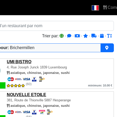
Com
Trier par:
·
·
·
·
·
·
pour:
Brichermillen
UMI BISTRO
4, Rue Joseph Junck
1839 Luxembourg
asiatique, chinoise, japonaise, sushi
(60)
minimum: 10.00 €
NOUVELLE ETOILE
381, Route de Thionville
5887 Hesperange
asiatique, chinoise, japonaise, sushi