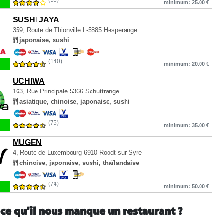
(56)
minimum: 25.00 €
SUSHI JAYA
359, Route de Thionville
L-5885 Hesperange
japonaise, sushi
(140)
minimum: 20.00 €
UCHIWA
163, Rue Principale
5366 Schuttrange
asiatique, chinoise, japonaise, sushi
(75)
minimum: 35.00 €
MUGEN
4, Route de Luxembourg
6910 Roodt-sur-Syre
chinoise, japonaise, sushi, thaïlandaise
(74)
minimum: 50.00 €
-ce qu'il nous manque un restaurant ?