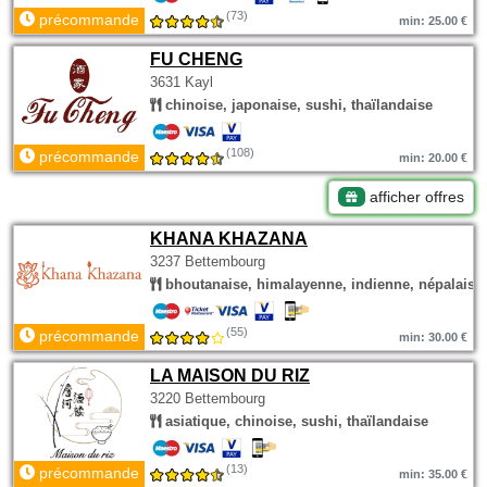
(73)
précommande
min: 25.00 €
FU CHENG
3631 Kayl
chinoise, japonaise, sushi, thaïlandaise
(108)
précommande
min: 20.00 €
afficher offres
KHANA KHAZANA
3237 Bettembourg
bhoutanaise, himalayenne, indienne, népalaise
(55)
précommande
min: 30.00 €
LA MAISON DU RIZ
3220 Bettembourg
asiatique, chinoise, sushi, thaïlandaise
(13)
précommande
min: 35.00 €