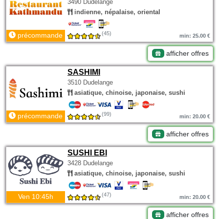
3490 Dudelange
indienne, népalaise, oriental
(45)
précommande
min: 25.00 €
afficher offres
SASHIMI
3510 Dudelange
asiatique, chinoise, japonaise, sushi
(99)
précommande
min: 20.00 €
afficher offres
SUSHI EBI
3428 Dudelange
asiatique, chinoise, japonaise, sushi
(47)
Ven 10:45h
min: 20.00 €
afficher offres