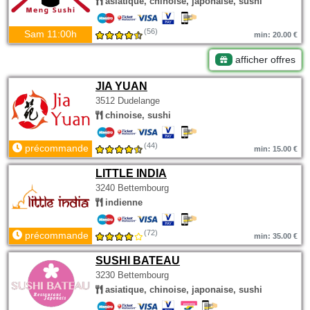
asiatique, chinoise, japonaise, sushi
(56)
Sam 11:00h
min: 20.00 €
afficher offres
JIA YUAN
3512 Dudelange
chinoise, sushi
(44)
précommande
min: 15.00 €
LITTLE INDIA
3240 Bettembourg
indienne
(72)
précommande
min: 35.00 €
SUSHI BATEAU
3230 Bettembourg
asiatique, chinoise, japonaise, sushi