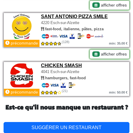
afficher offres
SANT ANTONIO PIZZA SMILE
4220 Esch-sur-Alzette
fast-food, italienne, pâtes, pizza
(128)
précommande
min: 35.00 €
afficher offres
CHICKEN SMASH
4041 Esch-sur-Alzette
hamburgers, fast-food
(21)
précommande
min: 50.00 €
Est-ce qu'il nous manque un restaurant ?
SUGGÉRER UN RESTAURANT