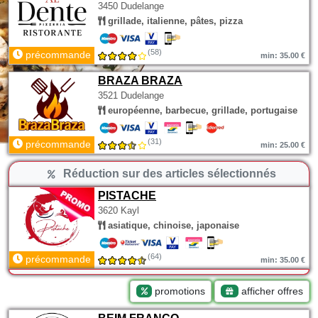
3450 Dudelange
grillade, italienne, pâtes, pizza
(58)
précommande
min: 35.00 €
BRAZA BRAZA
3521 Dudelange
européenne, barbecue, grillade, portugaise
(31)
précommande
min: 25.00 €
Réduction sur des articles sélectionnés
PISTACHE
3620 Kayl
asiatique, chinoise, japonaise
(64)
précommande
min: 35.00 €
promotions
afficher offres