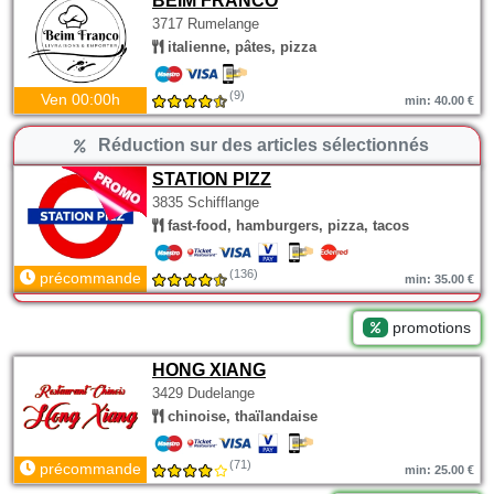
BEIM FRANCO
3717 Rumelange
italienne, pâtes, pizza
(9)
Ven 00:00h
min: 40.00 €
Réduction sur des articles sélectionnés
STATION PIZZ
3835 Schifflange
fast-food, hamburgers, pizza, tacos
(136)
précommande
min: 35.00 €
promotions
HONG XIANG
3429 Dudelange
chinoise, thaïlandaise
(71)
précommande
min: 25.00 €