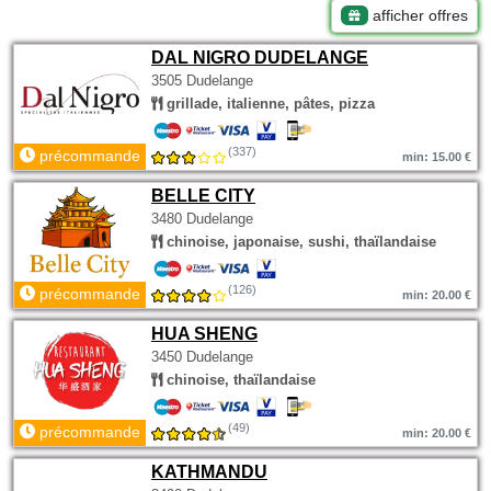
afficher offres
DAL NIGRO DUDELANGE
3505 Dudelange
grillade, italienne, pâtes, pizza
(337)
précommande
min: 15.00 €
BELLE CITY
3480 Dudelange
chinoise, japonaise, sushi, thaïlandaise
(126)
précommande
min: 20.00 €
HUA SHENG
3450 Dudelange
chinoise, thaïlandaise
(49)
précommande
min: 20.00 €
KATHMANDU