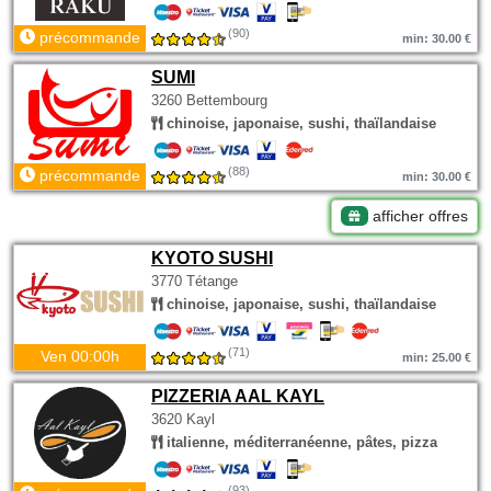
(90)
précommande
min: 30.00 €
SUMI
3260 Bettembourg
chinoise, japonaise, sushi, thaïlandaise
(88)
précommande
min: 30.00 €
afficher offres
KYOTO SUSHI
3770 Tétange
chinoise, japonaise, sushi, thaïlandaise
(71)
Ven 00:00h
min: 25.00 €
PIZZERIA AAL KAYL
3620 Kayl
italienne, méditerranéenne, pâtes, pizza
(93)