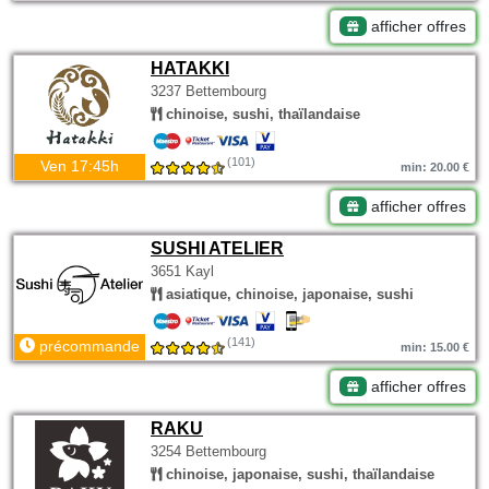
afficher offres
HATAKKI
3237 Bettembourg
chinoise, sushi, thaïlandaise
(101)
Ven 17:45h
min: 20.00 €
afficher offres
SUSHI ATELIER
3651 Kayl
asiatique, chinoise, japonaise, sushi
(141)
précommande
min: 15.00 €
afficher offres
RAKU
3254 Bettembourg
chinoise, japonaise, sushi, thaïlandaise