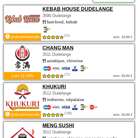
KEBAB HOUSE DUDELANGE
3590 Dudelange
fast-food, kebab
(91)
précommande
min: 10.00 €
CHANG MAN
3511 Dudelange
asiatique, chinoise
(21)
Lun 11:00h
min: 20.00 €
KHUKURI
3512 Dudelange
indienne, népalaise
(198)
précommande
min: 25.00 €
MENG SUSHI
3512 Dudelange