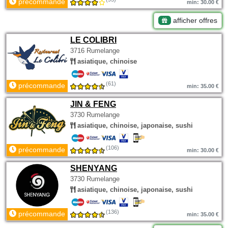
précommande
min: 30.00 €
afficher offres
LE COLIBRI
3716 Rumelange
asiatique, chinoise
(61)
précommande
min: 35.00 €
JIN & FENG
3730 Rumelange
asiatique, chinoise, japonaise, sushi
(106)
précommande
min: 30.00 €
SHENYANG
3730 Rumelange
asiatique, chinoise, japonaise, sushi
(136)
précommande
min: 35.00 €