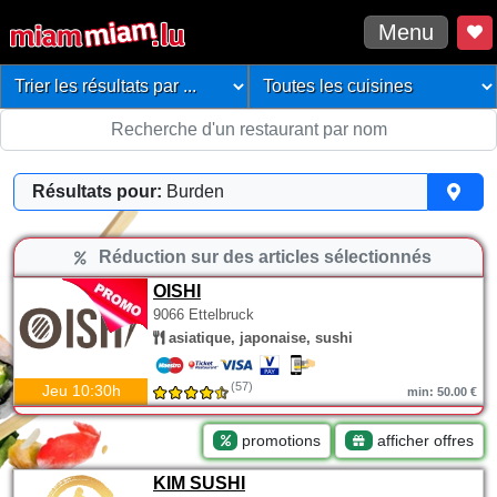
Menu
Résultats pour:
Burden
Réduction sur des articles sélectionnés
OISHI
9066 Ettelbruck
asiatique, japonaise, sushi
(57)
Jeu 10:30h
min: 50.00 €
promotions
afficher offres
KIM SUSHI