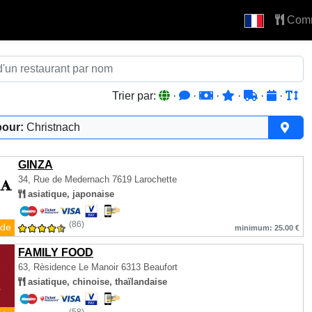
Com
Trier par:
·
·
·
·
·
·
pour:
Christnach
GINZA
34, Rue de Medernach
7619 Larochette
asiatique, japonaise
(86)
de
minimum: 25.00 €
FAMILY FOOD
63, Rèsidence Le Manoir
6313 Beaufort
asiatique, chinoise, thaïlandaise