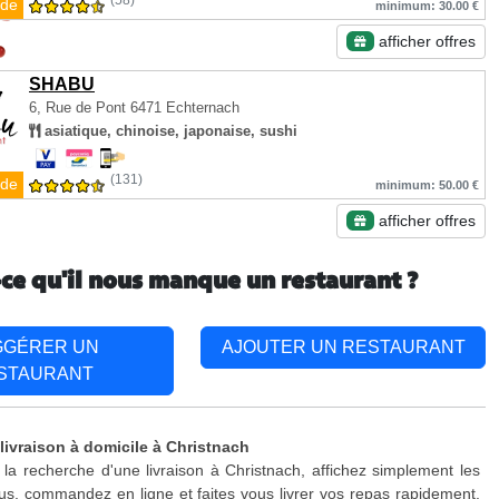
(58)
de
minimum: 30.00 €
afficher offres
SHABU
6, Rue de Pont
6471 Echternach
asiatique, chinoise, japonaise, sushi
(131)
de
minimum: 50.00 €
afficher offres
-ce qu'il nous manque un restaurant ?
GGÉRER UN
AJOUTER UN RESTAURANT
STAURANT
 livraison à domicile à Christnach
 la recherche d'une livraison à Christnach, affichez simplement les
s, commandez en ligne et faites vous livrer vos repas rapidement.