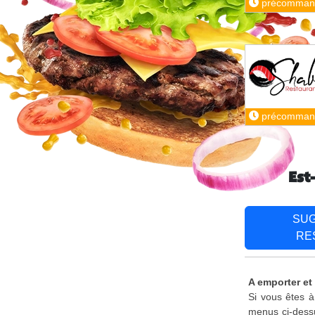
précomman
précomman
Est
SU
RE
A emporter et
Si vous êtes à
menus ci-dessu