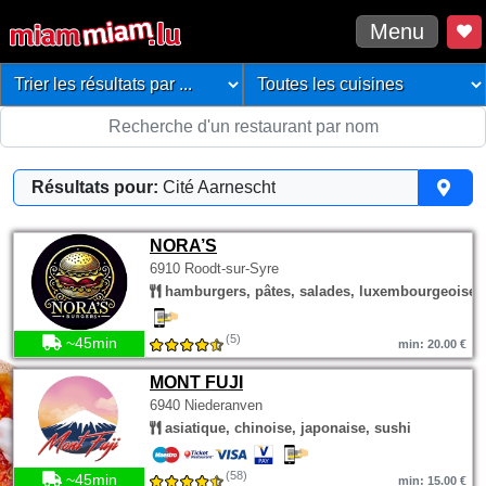
Menu
Résultats pour:
Cité Aarnescht
NORA’S
6910 Roodt-sur-Syre
hamburgers, pâtes, salades, luxembourgeoise
(5)
~45min
min: 20.00 €
MONT FUJI
6940 Niederanven
asiatique, chinoise, japonaise, sushi
(58)
~45min
min: 15.00 €