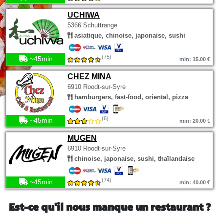
UCHIWA
5366 Schuttrange
asiatique, chinoise, japonaise, sushi
(75)
~45min
min: 15.00 €
CHEZ MINA
6910 Roodt-sur-Syre
hamburgers, fast-food, oriental, pizza
(6)
~45min
min: 20.00 €
MUGEN
6910 Roodt-sur-Syre
chinoise, japonaise, sushi, thaïlandaise
(74)
~45min
min: 40.00 €
Est-ce qu'il nous manque un restaurant ?