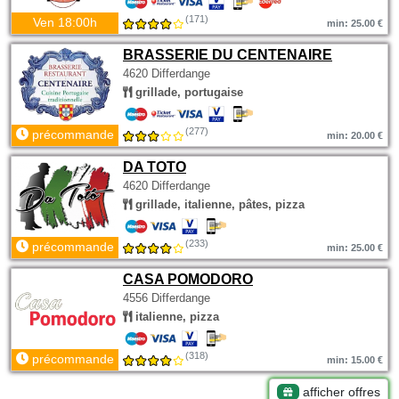
(171)
Ven 18:00h
min: 25.00 €
BRASSERIE DU CENTENAIRE
4620 Differdange
grillade, portugaise
(277)
précommande
min: 20.00 €
DA TOTO
4620 Differdange
grillade, italienne, pâtes, pizza
(233)
précommande
min: 25.00 €
CASA POMODORO
4556 Differdange
italienne, pizza
(318)
précommande
min: 15.00 €
afficher offres