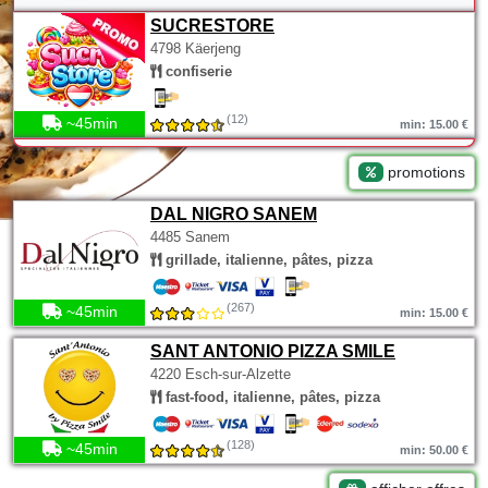
SUCRESTORE
4798 Käerjeng
confiserie
(12)
~45min
min: 15.00 €
promotions
DAL NIGRO SANEM
4485 Sanem
grillade, italienne, pâtes, pizza
(267)
~45min
min: 15.00 €
SANT ANTONIO PIZZA SMILE
4220 Esch-sur-Alzette
fast-food, italienne, pâtes, pizza
(128)
~45min
min: 50.00 €