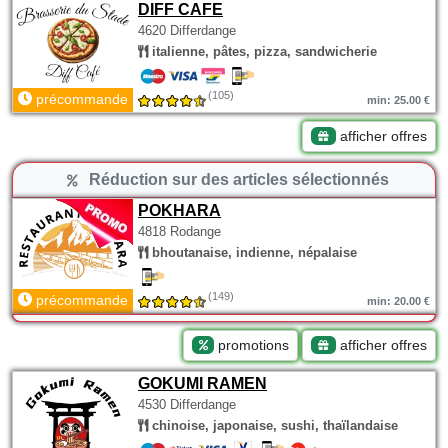
DIFF CAFE
4620 Differdange
italienne, pâtes, pizza, sandwicherie
(105)
précommande
min: 25.00 €
afficher offres
Réduction sur des articles sélectionnés
POKHARA
4818 Rodange
bhoutanaise, indienne, népalaise
(149)
précommande
min: 20.00 €
promotions
afficher offres
GOKUMI RAMEN
4530 Differdange
chinoise, japonaise, sushi, thaïlandaise