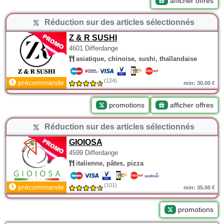
afficher offres
Réduction sur des articles sélectionnés
Z & R SUSHI
4601 Differdange
asiatique, chinoise, sushi, thaïlandaise
(124)
précommande
min: 30.00 €
promotions
afficher offres
Réduction sur des articles sélectionnés
GIOIOSA
4599 Differdange
italienne, pâtes, pizza
(101)
précommande
min: 35.00 €
promotions