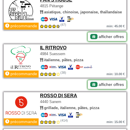
4815 Pétange
asiatique, chinoise, japonaise, thaïlandaise
(87)
précommande
min: 45.00 €
afficher offres
IL RITROVO
4984 Suessem
italienne, pâtes, pizza
(38)
précommande
min: 10.00 €
afficher offres
ROSSO DI SERA
4440 Sanem
grillade, italienne, pâtes, pizza
(414)
précommande
min: 15.00 €