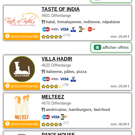
TASTE OF INDIA
4601 Differdange
halal, himalayenne, indienne, népalaise
(175)
précommande
min: 25.00 €
afficher offres
VILLA HADIR
4620 Differdange
italienne, pâtes, pizza
(79)
précommande
min: 25.00 €
MELTEEZ
4670 Differdange
américaine, hamburgers, fast-food
(17)
précommande
min: 40.00 €
PAN'S HOUSE