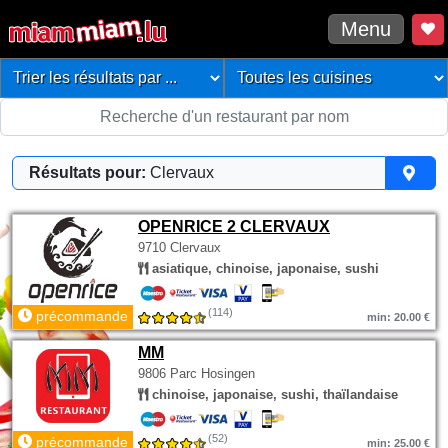
Menu
Résultats pour:
Clervaux
OPENRICE 2 CLERVAUX
9710 Clervaux
asiatique, chinoise, japonaise, sushi
(114)
précommande
min: 20.00 €
MM
9806 Parc Hosingen
chinoise, japonaise, sushi, thaïlandaise
(52)
précommande
min: 25.00 €