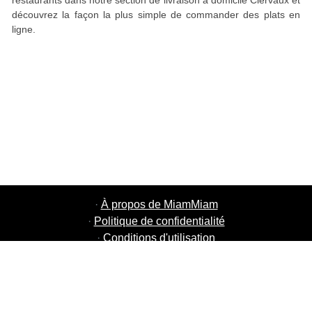
restaurants dans notre section de livraison à domicile Clervaux et
découvrez la façon la plus simple de commander des plats en
ligne.
·
À propos de MiamMiam
·
Politique de confidentialité
·
Conditions d'utilisation
·
MiamMiam Jobs
·
Ajouter votre restaurant
·
Parrainage d'amis
·
Liste de toutes les villes