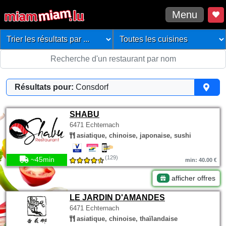
Menu
Résultats pour:
Consdorf
SHABU
6471 Echternach
asiatique, chinoise, japonaise, sushi
(129)
~45min
min: 40.00 €
afficher offres
LE JARDIN D'AMANDES
6471 Echternach
asiatique, chinoise, thaïlandaise