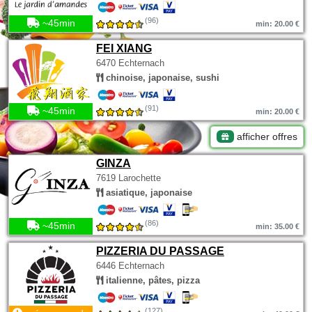
(96)
~45min
min: 20.00 €
FEI XIANG
6470 Echternach
chinoise, japonaise, sushi
(91)
~45min
min: 20.00 €
afficher offres
GINZA
7619 Larochette
asiatique, japonaise
(86)
~45min
min: 35.00 €
PIZZERIA DU PASSAGE
6446 Echternach
italienne, pâtes, pizza
(127)