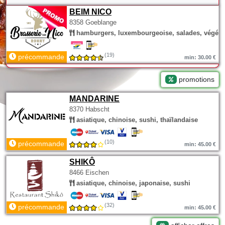
BEIM NICO
8358 Goeblange
hamburgers, luxembourgeoise, salades, végéta
(19)
précommande
min: 30.00 €
promotions
MANDARINE
8370 Habscht
asiatique, chinoise, sushi, thaïlandaise
(10)
précommande
min: 45.00 €
SHIKÔ
8466 Eischen
asiatique, chinoise, japonaise, sushi
(32)
précommande
min: 45.00 €