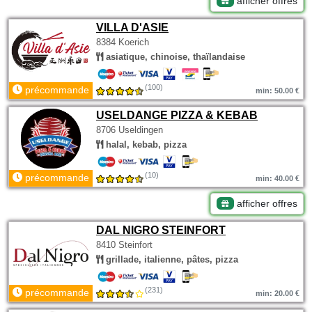
afficher offres
VILLA D'ASIE
8384 Koerich
asiatique, chinoise, thaïlandaise
(100)
précommande
min: 50.00 €
USELDANGE PIZZA & KEBAB
8706 Useldingen
halal, kebab, pizza
(10)
précommande
min: 40.00 €
afficher offres
DAL NIGRO STEINFORT
8410 Steinfort
grillade, italienne, pâtes, pizza
(231)
précommande
min: 20.00 €