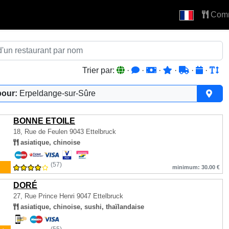
Com
Trier par:
·
·
·
·
·
·
pour:
Erpeldange-sur-Sûre
BONNE ETOILE
18, Rue de Feulen
9043 Ettelbruck
asiatique, chinoise
(57)
minimum: 30.00 €
DORÉ
27, Rue Prince Henri
9047 Ettelbruck
asiatique, chinoise, sushi, thaïlandaise