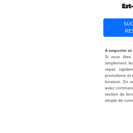
Est
SU
RE
A emporter et
Si vous êtes 
simplement le
repas rapide
promotions et 
livraison. En 
aviez commandé
section de liv
simple de comm