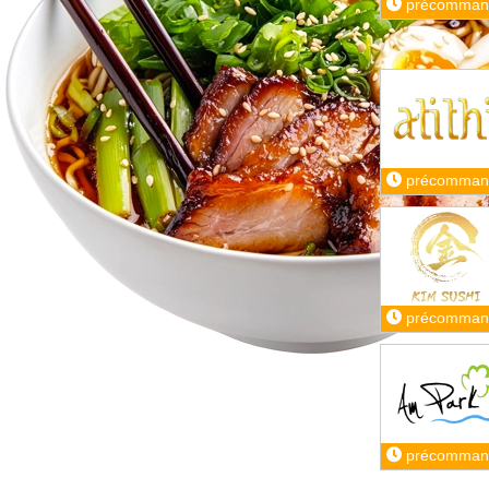
précomman
précomman
précomman
précomman