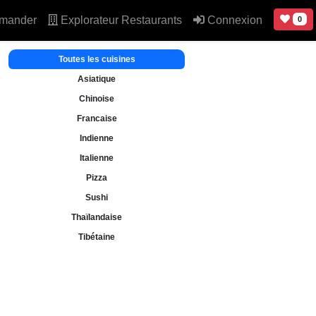
mander
Explorateur Restaurants
Connexion
0
Toutes les cuisines
Asiatique
Chinoise
Francaise
Indienne
Italienne
Pizza
Sushi
Thaïlandaise
Tibétaine