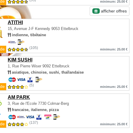
(55)
de
minimum: 25.00 €
afficher offres
ATITHI
15, Avenue J-F Kennedy
9053 Ettelbruck
indienne, tibétaine
(105)
de
minimum: 25.00 €
KIM SUSHI
1, Rue Pierre Wiser
9092 Ettelbruck
asiatique, chinoise, sushi, thaïlandaise
(5)
de
minimum: 25.00 €
AM PARK
3, Rue de l'Ecole
7730 Colmar-Berg
francaise, italienne, pizza
(137)
de
minimum: 25.00 €