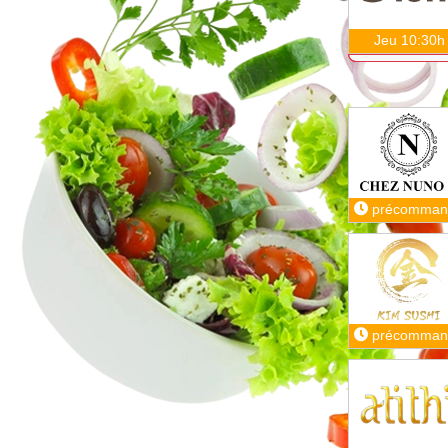
Jeu 10:30h
précomman
précomman