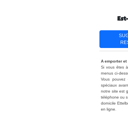
Est
SU
RE
A emporter et 
Si vous êtes à
menus ci-dessu
Vous pouvez é
spéciaux avant
notre site est
téléphone ou s
domicile Ettel
en ligne.