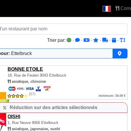
Com
Trier par:
·
·
·
·
·
·
pour:
Ettelbruck
BONNE ETOILE
18, Rue de Feulen
9043 Ettelbruck
asiatique, chinoise
(57)
minimum: 30.00 €
Réduction sur des articles sélectionnés
OISHI
1, Rue Neuve
9066 Ettelbruck
asiatique, japonaise, sushi