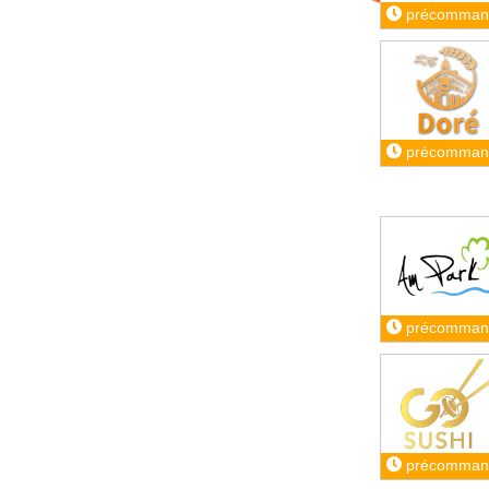
précomman
précomman
précomman
précomman