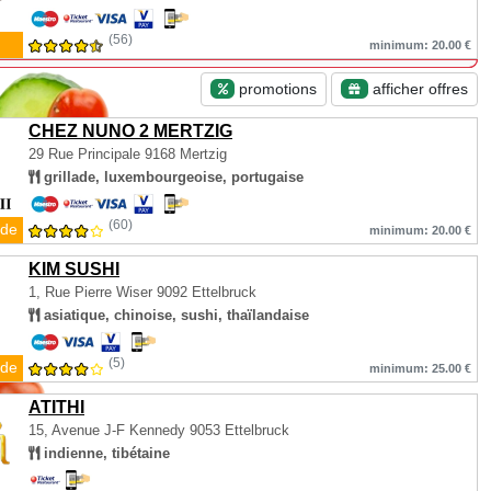
(56)
minimum: 20.00 €
promotions
afficher offres
CHEZ NUNO 2 MERTZIG
29 Rue Principale
9168 Mertzig
grillade, luxembourgeoise, portugaise
(60)
de
minimum: 20.00 €
KIM SUSHI
1, Rue Pierre Wiser
9092 Ettelbruck
asiatique, chinoise, sushi, thaïlandaise
(5)
de
minimum: 25.00 €
ATITHI
15, Avenue J-F Kennedy
9053 Ettelbruck
indienne, tibétaine