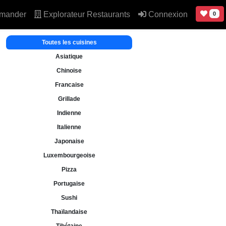
mander
Explorateur Restaurants
Connexion
0
Toutes les cuisines
Asiatique
Chinoise
Francaise
Grillade
Indienne
Italienne
Japonaise
Luxembourgeoise
Pizza
Portugaise
Sushi
Thaïlandaise