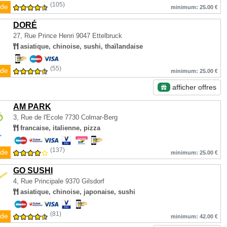
(105)
de
minimum: 25.00 €
DORÉ
27, Rue Prince Henri
9047 Ettelbruck
asiatique, chinoise, sushi, thaïlandaise
(55)
de
minimum: 25.00 €
afficher offres
AM PARK
3, Rue de l'Ecole
7730 Colmar-Berg
francaise, italienne, pizza
(137)
de
minimum: 25.00 €
GO SUSHI
4, Rue Principale
9370 Gilsdorf
asiatique, chinoise, japonaise, sushi
(81)
de
minimum: 42.00 €