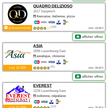
QUADRO DELIZIOSO
1617 Gasperich
francaise, italienne, pizza
(148)
précommande
min: 15.00 €
afficher offres
ASIA
1839 Luxembourg-Gare
asiatique, chinoise
(62)
Lun 11:00h
min: 30.00 €
afficher offres
EVEREST
1229 Luxembourg-Gare
indienne, népalaise
(119)
Lun 11:00h
min: 35.00 €