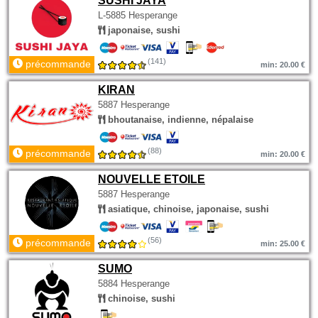
SUSHI JAYA
L-5885 Hesperange
japonaise, sushi
(141)
précommande
min: 20.00 €
KIRAN
5887 Hesperange
bhoutanaise, indienne, népalaise
(88)
précommande
min: 20.00 €
NOUVELLE ETOILE
5887 Hesperange
asiatique, chinoise, japonaise, sushi
(56)
précommande
min: 25.00 €
SUMO
5884 Hesperange
chinoise, sushi