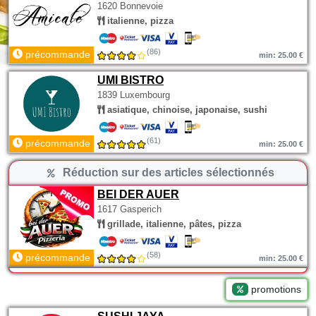
1620 Bonnevoie
italienne, pizza
(86)
précommande
min: 25.00 €
UMI BISTRO
1839 Luxembourg
asiatique, chinoise, japonaise, sushi
(61)
précommande
min: 25.00 €
Réduction sur des articles sélectionnés
BEI DER AUER
1617 Gasperich
grillade, italienne, pâtes, pizza
(58)
précommande
min: 25.00 €
promotions