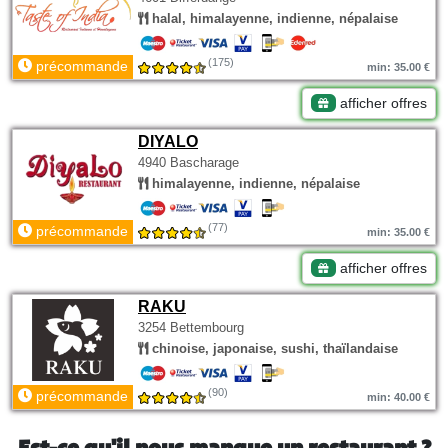
halal, himalayenne, indienne, népalaise
(175)
précommande
min: 35.00 €
afficher offres
DIYALO
4940 Bascharage
himalayenne, indienne, népalaise
(77)
précommande
min: 35.00 €
afficher offres
RAKU
3254 Bettembourg
chinoise, japonaise, sushi, thaïlandaise
(90)
précommande
min: 40.00 €