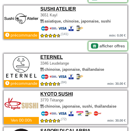
SUSHI ATELIER
3651 Kayl
asiatique, chinoise, japonaise, sushi
(141)
précommande
min: 0.00 €
afficher offres
ETERNEL
3346 Leudelange
chinoise, japonaise, thaïlandaise
(84)
précommande
min: 30.00 €
KYOTO SUSHI
3770 Tétange
chinoise, japonaise, sushi, thaïlandaise
(72)
Ven 00:00h
min: 30.00 €
SAPORI DI CALABRIA