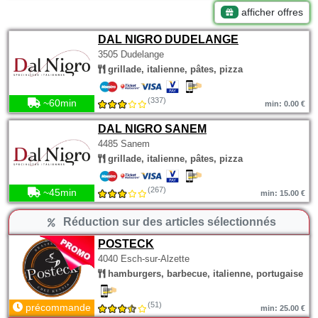
afficher offres
DAL NIGRO DUDELANGE
3505 Dudelange
grillade, italienne, pâtes, pizza
(337)
~60min
min: 0.00 €
DAL NIGRO SANEM
4485 Sanem
grillade, italienne, pâtes, pizza
(267)
~45min
min: 15.00 €
Réduction sur des articles sélectionnés
POSTECK
4040 Esch-sur-Alzette
hamburgers, barbecue, italienne, portugaise
(51)
précommande
min: 25.00 €