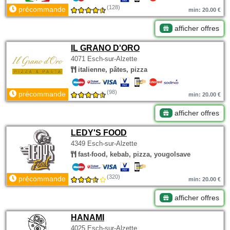
(128)
précommande
min: 20.00 €
afficher offres
IL GRANO D'ORO
4071 Esch-sur-Alzette
italienne, pâtes, pizza
(98)
précommande
min: 20.00 €
afficher offres
LEDY'S FOOD
4349 Esch-sur-Alzette
fast-food, kebab, pizza, yougolsave
(320)
précommande
min: 20.00 €
afficher offres
HANAMI
4025 Esch-sur-Alzette