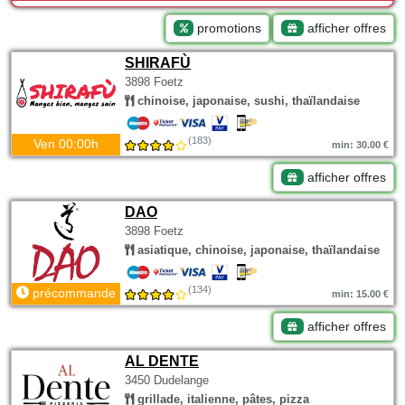
promotions
afficher offres
SHIRAFÙ
3898 Foetz
chinoise, japonaise, sushi, thaïlandaise
(183)
Ven 00:00h
min: 30.00 €
afficher offres
DAO
3898 Foetz
asiatique, chinoise, japonaise, thaïlandaise
(134)
précommande
min: 15.00 €
afficher offres
AL DENTE
3450 Dudelange
grillade, italienne, pâtes, pizza