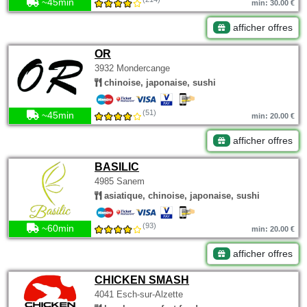
~45min
min: 30.00 €
afficher offres
OR
3932 Mondercange
chinoise, japonaise, sushi
(51)
~45min
min: 20.00 €
afficher offres
BASILIC
4985 Sanem
asiatique, chinoise, japonaise, sushi
(93)
~60min
min: 20.00 €
afficher offres
CHICKEN SMASH
4041 Esch-sur-Alzette