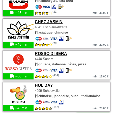
hamburgers, fast-food
(21)
~45min
min: 35.00 €
CHEZ JASMIN
4041 Esch-sur-Alzette
asiatique, chinoise
(76)
~45min
min: 20.00 €
ROSSO DI SERA
4440 Sanem
grillade, italienne, pâtes, pizza
(414)
~60min
min: 15.00 €
HOLIDAY
4999 Schouweiler
chinoise, japonaise, sushi, thaïlandaise
(147)
~45min
min: 25.00 €