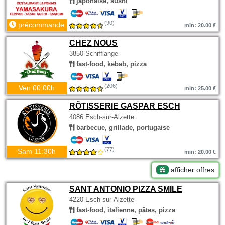
japonaise, sushi
(90)
précommande
min: 20.00 €
CHEZ NOUS
3850 Schifflange
fast-food, kebab, pizza
(206)
Ven 00:00h
min: 25.00 €
RÔTISSERIE GASPAR ESCH
4086 Esch-sur-Alzette
barbecue, grillade, portugaise
(77)
Sam 11:30h
min: 20.00 €
afficher offres
SANT ANTONIO PIZZA SMILE
4220 Esch-sur-Alzette
fast-food, italienne, pâtes, pizza