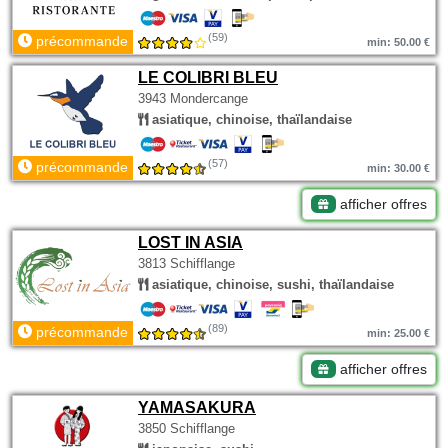
(59)
précommande
min: 50.00 €
LE COLIBRI BLEU
3943 Mondercange
asiatique, chinoise, thaïlandaise
(57)
précommande
min: 30.00 €
afficher offres
LOST IN ASIA
3813 Schifflange
asiatique, chinoise, sushi, thaïlandaise
(89)
précommande
min: 25.00 €
afficher offres
YAMASAKURA
3850 Schifflange