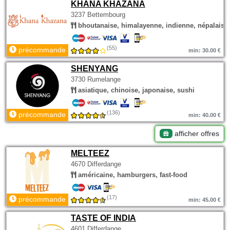
KHANA KHAZANA
3237 Bettembourg
bhoutanaise, himalayenne, indienne, népalaise
(55)
précommande
min: 30.00 €
SHENYANG
3730 Rumelange
asiatique, chinoise, japonaise, sushi
(136)
précommande
min: 40.00 €
afficher offres
MELTEEZ
4670 Differdange
américaine, hamburgers, fast-food
(17)
précommande
min: 45.00 €
TASTE OF INDIA
4601 Differdange