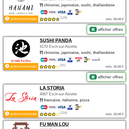
chinoise, japonaise, sushi, thaïlandaise
(129)
précommande
min: 50.00 €
afficher offres
SUSHI PANDA
4170 Esch-sur-Alzette
chinoise, japonaise, sushi, thaïlandaise
(91)
précommande
min: 35.00 €
afficher offres
LA STORIA
4067 Esch-sur-Alzette
francaise, italienne, pizza
(216)
précommande
min: 25.00 €
FU MAN LOU