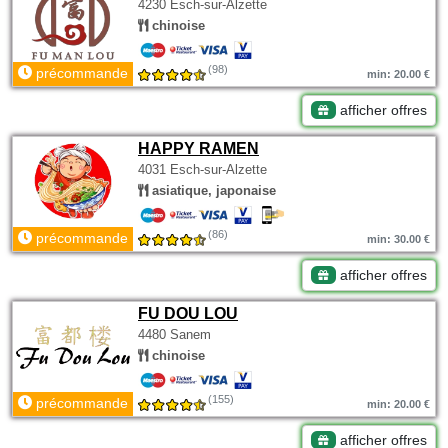
4230 Esch-sur-Alzette
chinoise
(98)
précommande
min: 20.00 €
afficher offres
HAPPY RAMEN
4031 Esch-sur-Alzette
asiatique, japonaise
(86)
précommande
min: 30.00 €
afficher offres
FU DOU LOU
4480 Sanem
chinoise
(155)
précommande
min: 20.00 €
afficher offres