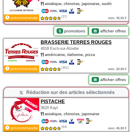
asiatique, chinoise, japonaise, sushi
(37)
précommande
min: 35.00 €
promotions
afficher offres
BRASSERIE TERRES ROUGES
4018 Esch-sur-Alzette
américaine, italienne, pizza
(461)
précommande
min: 20.00 €
afficher offres
Réduction sur des articles sélectionnés
PISTACHE
3620 Kayl
asiatique, chinoise, japonaise
(64)
précommande
min: 45.00 €