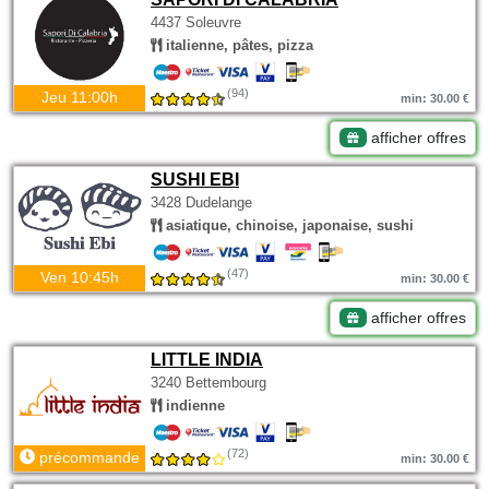
4437 Soleuvre
italienne, pâtes, pizza
(94)
Jeu 11:00h
min: 30.00 €
afficher offres
SUSHI EBI
3428 Dudelange
asiatique, chinoise, japonaise, sushi
(47)
Ven 10:45h
min: 30.00 €
afficher offres
LITTLE INDIA
3240 Bettembourg
indienne
(72)
précommande
min: 30.00 €