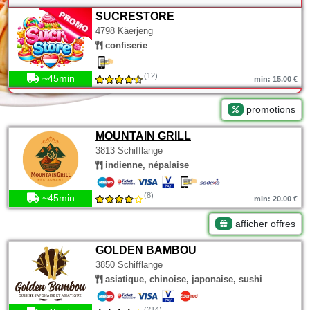
SUCRESTORE
4798 Käerjeng
confiserie
(12)
~45min
min: 15.00 €
promotions
MOUNTAIN GRILL
3813 Schifflange
indienne, népalaise
(8)
~45min
min: 20.00 €
afficher offres
GOLDEN BAMBOU
3850 Schifflange
asiatique, chinoise, japonaise, sushi
(214)