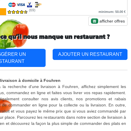
(69)
minimum: 50.00 €
afficher offres
-ce qu'il nous manque un restaurant ?
GGÉRER UN
AJOUTER UN RESTAURANT
STAURANT
 livraison à domicile à Fouhren
 la recherche d'une livraison à Fouhren, affichez simplement les
s, commandez en ligne et faites vous livrer vos repas rapidement.
galement consulter nos avis clients, nos promotions et rabais
 de commander en ligne pour la collecte ou la livraison. En outre,
 gratuit et vous payez le même prix que si vous aviez commandé par
ur place. Parcourez les restaurants dans notre section de livraison à
en et découvrez la façon la plus simple de commander des plats en