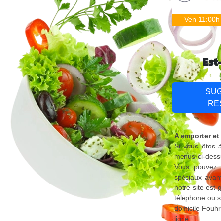
Ven 11:00h
Est
SU
RE
A emporter et
Si vous êtes à
menus ci-dessu
Vous pouvez é
spéciaux avant
notre site est
téléphone ou s
domicile Fouhr
ligne.