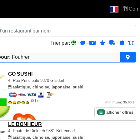
Com
Trier par:
·
·
·
·
·
·
pour:
Fouhren
GO SUSHI
4, Rue Principale
9370 Gilsdorf
asiatique, chinoise, japonaise, sushi
(81)
minimum: 35.00 €
afficher offres
LE BONHEUR
4, Route de Diekirch
9381 Bettendorf
asiatique, chinoise, japonaise, sushi