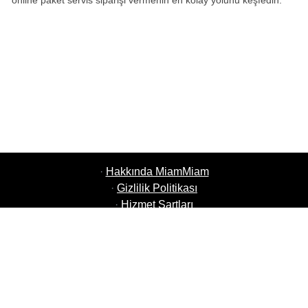
online paket servis siparişi vermenin en kolay yolunu keşfedin.
·
Hakkında MiamMiam
·
Gizlilik Politikası
·
Hizmet Şartları
·
MiamMiam İşler
·
Restoranınızı Ekleyin
·
Arkadaşlarını Davet Et
·
Tüm Şehirlerin Listesi
·
Courier Portal