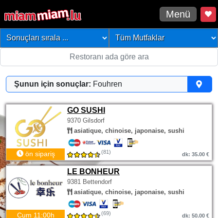
Menü
Şunun için sonuçlar:
Fouhren
GO SUSHI
9370 Gilsdorf
asiatique, chinoise, japonaise, sushi
(81)
ön sipariş
dk: 35.00 €
LE BONHEUR
9381 Bettendorf
asiatique, chinoise, japonaise, sushi
(69)
Cum 11:00h
dk: 50.00 €