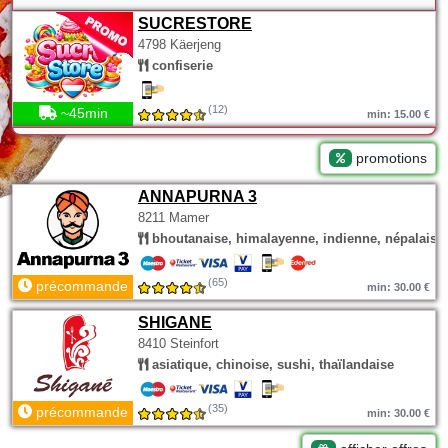
SUCRESTORE
4798 Käerjeng
confiserie
(12)
~45min
min: 15.00 €
promotions
ANNAPURNA 3
8211 Mamer
bhoutanaise, himalayenne, indienne, népalaise
(65)
précommande
min: 30.00 €
SHIGANE
8410 Steinfort
asiatique, chinoise, sushi, thaïlandaise
(35)
précommande
min: 30.00 €