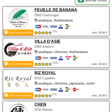
afficher offres
FEUILLE DE BANANA
8360 Goetzingen
asiatique, thaïlandaise
(63)
précommande
min: 20.00 €
VILLA D'ASIE
8384 Koerich
asiatique, chinoise, thaïlandaise
(100)
précommande
min: 30.00 €
RIZ ROYAL
8310 Capellen
asiatique, chinoise, japonaise, sushi
(34)
précommande
min: 25.00 €
CHEN
8235 Mamer