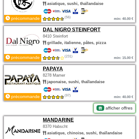
asiatique, sushi, thaïlandaise
(56)
précommande
min: 40.00 €
DAL NIGRO STEINFORT
8410 Steinfort
grillade, italienne, pâtes, pizza
(231)
précommande
min: 15.00 €
PAPAYA
8278 Mamer
japonaise, sushi, thaïlandaise
(97)
précommande
min: 40.00 €
afficher offres
MANDARINE
8370 Habscht
asiatique, chinoise, sushi, thaïlandaise