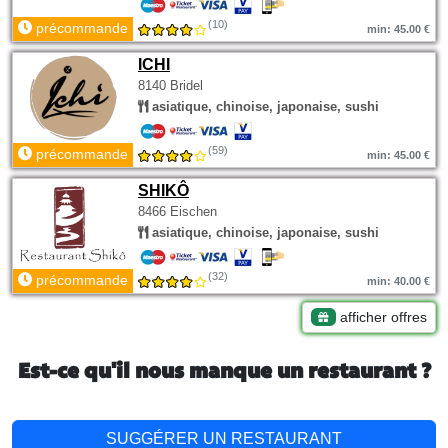
(10)
précommande
min: 45.00 €
ICHI
8140 Bridel
asiatique, chinoise, japonaise, sushi
(59)
précommande
min: 45.00 €
SHIKÔ
8466 Eischen
asiatique, chinoise, japonaise, sushi
(32)
précommande
min: 40.00 €
afficher offres
Est-ce qu'il nous manque un restaurant ?
SUGGÉRER UN RESTAURANT