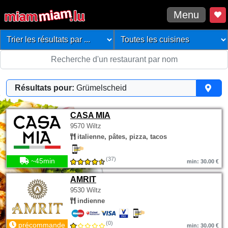
Menu
Résultats pour:
Grümelscheid
CASA MIA
9570 Wiltz
italienne, pâtes, pizza, tacos
(37)
~45min
min: 30.00 €
AMRIT
9530 Wiltz
indienne
(0)
précommande
min: 30.00 €