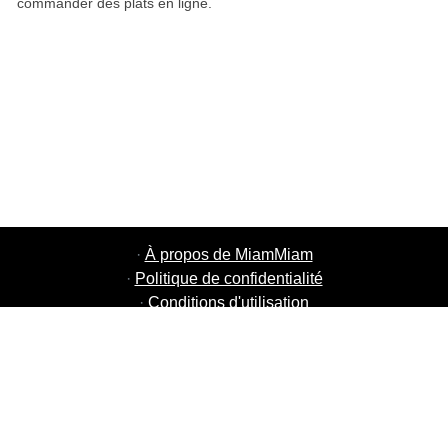
commander des plats en ligne.
·
À propos de MiamMiam
·
Politique de confidentialité
·
Conditions d'utilisation
·
MiamMiam Jobs
·
Ajouter votre restaurant
·
Parrainage d'amis
·
Liste de toutes les villes
·
Chat aide