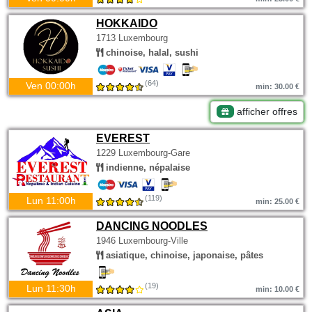
HOKKAIDO
1713 Luxembourg
chinoise, halal, sushi
(64)
Ven 00:00h
min: 30.00 €
afficher offres
EVEREST
1229 Luxembourg-Gare
indienne, népalaise
(119)
Lun 11:00h
min: 25.00 €
DANCING NOODLES
1946 Luxembourg-Ville
asiatique, chinoise, japonaise, pâtes
(19)
Lun 11:30h
min: 10.00 €