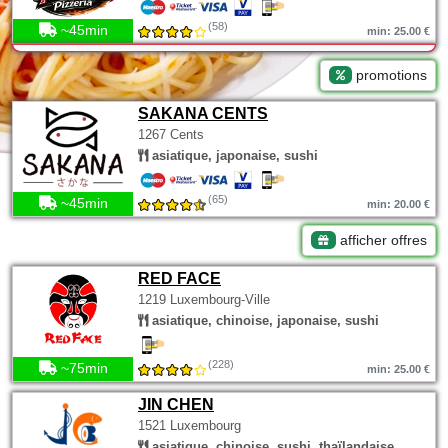
(58)
~45min
min: 25.00 €
promotions
SAKANA CENTS
1267 Cents
asiatique, japonaise, sushi
(65)
~45min
min: 20.00 €
afficher offres
RED FACE
1219 Luxembourg-Ville
asiatique, chinoise, japonaise, sushi
(228)
~75min
min: 25.00 €
JIN CHEN
1521 Luxembourg
asiatique, chinoise, sushi, thaïlandaise