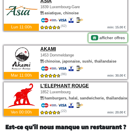
ASIA
1839 Luxembourg-Gare
asiatique, chinoise
(62)
Lun 11:00h
min: 15.00 €
afficher offres
AKAMI
1453 Dommeldange
chinoise, japonaise, sushi, thaïlandaise
(86)
Mar 11:00h
min: 30.00 €
L'ELEPHANT ROUGE
1852 Luxembourg
hamburgers, halal, sandwicherie, thaïlandaise
(22)
Ven 00:00h
min: 20.00 €
Est-ce qu'il nous manque un restaurant ?