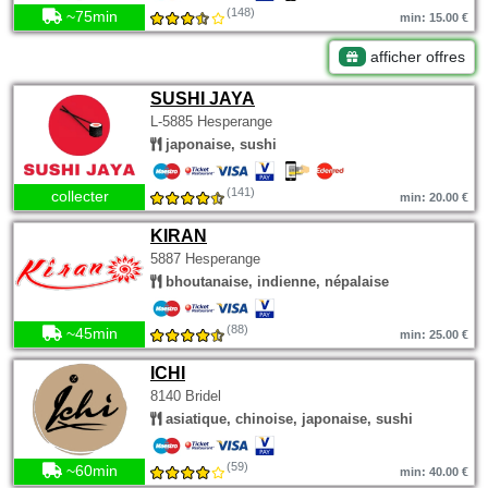
(148)
~75min
min: 15.00 €
afficher offres
SUSHI JAYA
L-5885 Hesperange
japonaise, sushi
(141)
collecter
min: 20.00 €
KIRAN
5887 Hesperange
bhoutanaise, indienne, népalaise
(88)
~45min
min: 25.00 €
ICHI
8140 Bridel
asiatique, chinoise, japonaise, sushi
(59)
~60min
min: 40.00 €