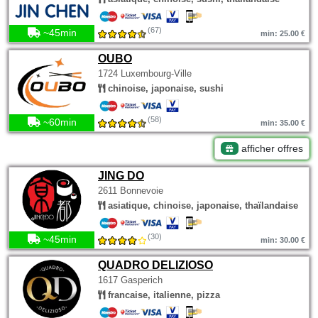
(67)
~45min
min: 25.00 €
OUBO
1724 Luxembourg-Ville
chinoise, japonaise, sushi
(58)
~60min
min: 35.00 €
afficher offres
JING DO
2611 Bonnevoie
asiatique, chinoise, japonaise, thaïlandaise
(30)
~45min
min: 30.00 €
QUADRO DELIZIOSO
1617 Gasperich
francaise, italienne, pizza