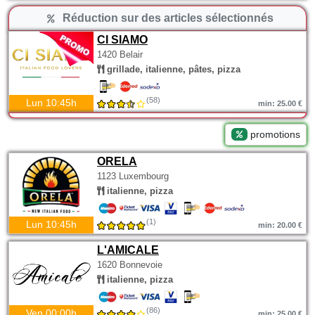
Réduction sur des articles sélectionnés
CI SIAMO
1420 Belair
grillade, italienne, pâtes, pizza
(58)
Lun 10:45h
min: 25.00 €
promotions
ORELA
1123 Luxembourg
italienne, pizza
(1)
Lun 10:45h
min: 20.00 €
L'AMICALE
1620 Bonnevoie
italienne, pizza
(86)
Ven 00:00h
min: 25.00 €