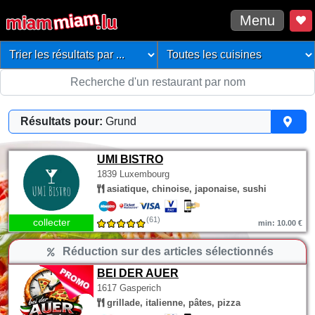
Menu
Résultats pour:
Grund
UMI BISTRO
1839 Luxembourg
asiatique, chinoise, japonaise, sushi
(61)
collecter
min: 10.00 €
Réduction sur des articles sélectionnés
BEI DER AUER
1617 Gasperich
grillade, italienne, pâtes, pizza