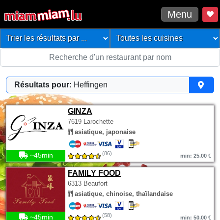
Menu
Résultats pour:
Heffingen
GINZA
7619 Larochette
asiatique, japonaise
(86)
~45min
min: 25.00 €
FAMILY FOOD
6313 Beaufort
asiatique, chinoise, thaïlandaise
(58)
~45min
min: 50.00 €