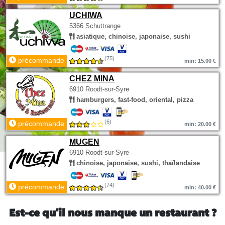
UCHIWA
5366 Schuttrange
asiatique, chinoise, japonaise, sushi
(75)
précommande
min: 15.00 €
CHEZ MINA
6910 Roodt-sur-Syre
hamburgers, fast-food, oriental, pizza
(6)
précommande
min: 20.00 €
MUGEN
6910 Roodt-sur-Syre
chinoise, japonaise, sushi, thaïlandaise
(74)
précommande
min: 40.00 €
Est-ce qu'il nous manque un restaurant ?