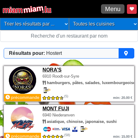
Menu
Résultats pour:
Hostert
NORA’S
6910 Roodt-sur-Syre
hamburgers, pâtes, salades, luxembourgeoise
(5)
précommande
min: 20.00 €
MONT FUJI
6940 Niederanven
asiatique, chinoise, japonaise, sushi
(58)
précommande
min: 15.00 €