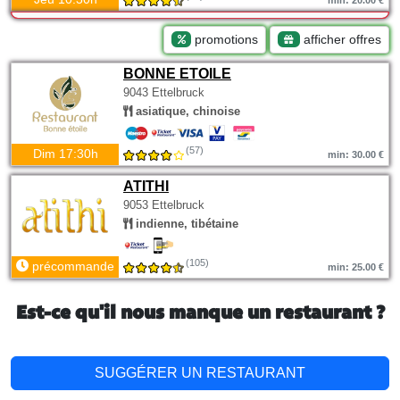
min: 20.00 €
promotions
afficher offres
BONNE ETOILE
9043 Ettelbruck
asiatique, chinoise
(57)
Dim 17:30h
min: 30.00 €
ATITHI
9053 Ettelbruck
indienne, tibétaine
(105)
précommande
min: 25.00 €
Est-ce qu'il nous manque un restaurant ?
SUGGÉRER UN RESTAURANT