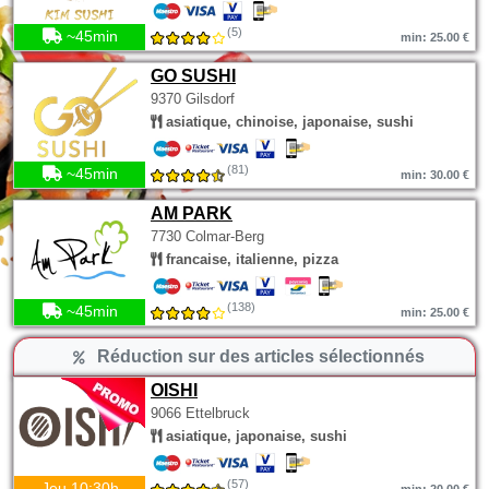
(5)
~45min
min: 25.00 €
GO SUSHI
9370 Gilsdorf
asiatique, chinoise, japonaise, sushi
(81)
~45min
min: 30.00 €
AM PARK
7730 Colmar-Berg
francaise, italienne, pizza
(138)
~45min
min: 25.00 €
Réduction sur des articles sélectionnés
OISHI
9066 Ettelbruck
asiatique, japonaise, sushi
(57)
Jeu 10:30h