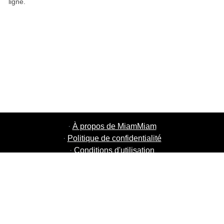
ligne.
·
À propos de MiamMiam
·
Politique de confidentialité
·
Conditions d'utilisation
·
MiamMiam Jobs
·
Ajouter votre restaurant
·
Parrainage d'amis
·
Liste de toutes les villes
·
Courier Portal