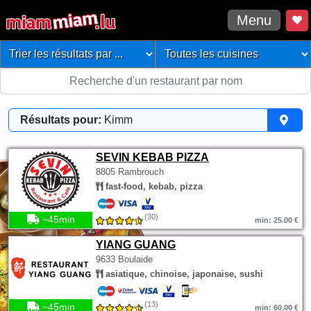
Menu
Résultats pour:
Kimm
SEVIN KEBAB PIZZA
8805 Rambrouch
fast-food, kebab, pizza
(30)
~45min
min: 25.00 €
YIANG GUANG
9633 Boulaide
asiatique, chinoise, japonaise, sushi
(13)
~45min
min: 60.00 €