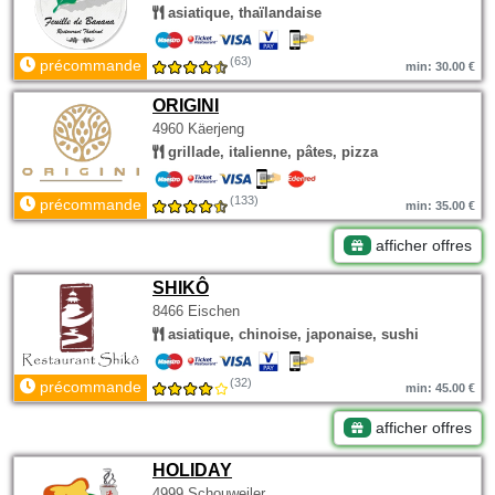
asiatique, thaïlandaise
(63)
précommande
min: 30.00 €
ORIGINI
4960 Käerjeng
grillade, italienne, pâtes, pizza
(133)
précommande
min: 35.00 €
afficher offres
SHIKÔ
8466 Eischen
asiatique, chinoise, japonaise, sushi
(32)
précommande
min: 45.00 €
afficher offres
HOLIDAY
4999 Schouweiler