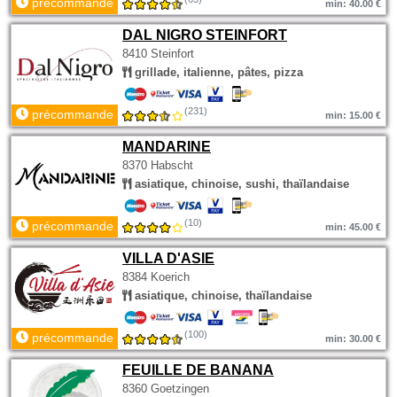
précommande
min: 40.00 €
DAL NIGRO STEINFORT
8410 Steinfort
grillade, italienne, pâtes, pizza
(231)
précommande
min: 15.00 €
MANDARINE
8370 Habscht
asiatique, chinoise, sushi, thaïlandaise
(10)
précommande
min: 45.00 €
VILLA D'ASIE
8384 Koerich
asiatique, chinoise, thaïlandaise
(100)
précommande
min: 30.00 €
FEUILLE DE BANANA
8360 Goetzingen