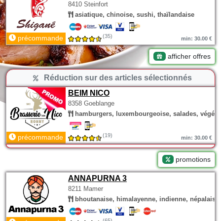
8410 Steinfort
asiatique, chinoise, sushi, thaïlandaise
(35)
précommande
min: 30.00 €
afficher offres
Réduction sur des articles sélectionnés
BEIM NICO
8358 Goeblange
hamburgers, luxembourgeoise, salades, végéta
(19)
précommande
min: 30.00 €
promotions
ANNAPURNA 3
8211 Mamer
bhoutanaise, himalayenne, indienne, népalaise
(65)