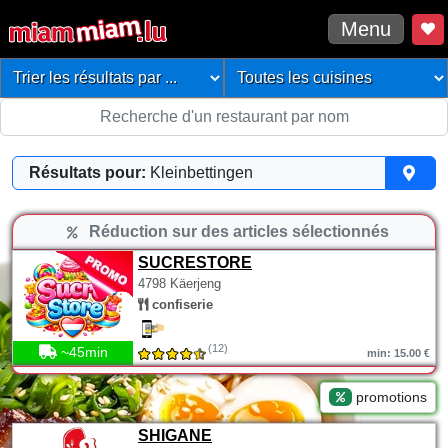
Menu
Résultats pour:
Kleinbettingen
Réduction sur des articles sélectionnés
SUCRESTORE
4798 Käerjeng
confiserie
(12)
~45min
min: 15.00 €
promotions
SHIGANE