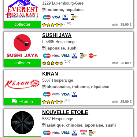
1229 Luxembourg-Gare
indienne, népalaise
(118)
collecter
min: 35.00 €
SUSHI JAYA
L-5885 Hesperange
japonaise, sushi
(140)
collecter
min: 20.00 €
KIRAN
5887 Hesperange
bhoutanaise, indienne, népalaise
(88)
~45min
min: 25.00 €
NOUVELLE ETOILE
5887 Hesperange
asiatique, chinoise, japonaise, sushi