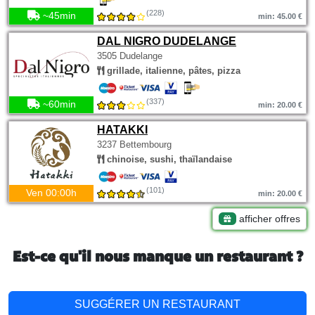
(228)
~45min
min: 45.00 €
DAL NIGRO DUDELANGE
3505 Dudelange
grillade, italienne, pâtes, pizza
(337)
~60min
min: 20.00 €
HATAKKI
3237 Bettembourg
chinoise, sushi, thaïlandaise
(101)
Ven 00:00h
min: 20.00 €
afficher offres
Est-ce qu'il nous manque un restaurant ?
SUGGÉRER UN RESTAURANT