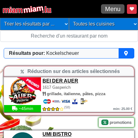
Menu
Résultats pour:
Kockelscheuer
Réduction sur des articles sélectionnés
BEI DER AUER
1617 Gasperich
grillade, italienne, pâtes, pizza
(58)
~45min
min: 25.00 €
promotions
UMI BISTRO