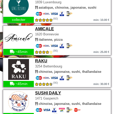
1839 Luxembourg
asiatique, chinoise, japonaise, sushi
(60)
collecter
min: 10.00 €
AMICALE
1620 Bonnevoie
italienne, pizza
(86)
~45min
min: 25.00 €
RAKU
3254 Bettembourg
chinoise, japonaise, sushi, thaïlandaise
(90)
~45min
min: 30.00 €
SUSHI DAILY
1471 Gasperich
chinoise, japonaise, sushi, thaïlandaise