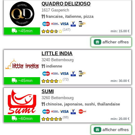
QUADRO DELIZIOSO
1617 Gasperich
francaise, italienne, pizza
(147)
~45min
min: 15.00 €
afficher offres
LITTLE INDIA
3240 Bettembourg
indienne
(72)
~45min
min: 30.00 €
SUMI
3260 Bettembourg
chinoise, japonaise, sushi, thaïlandaise
(88)
~60min
min: 20.00 €
afficher offres