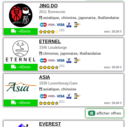
JING DO
2611 Bonnevoie
asiatique, chinoise, japonaise, thaïlandaise
(30)
~45min
min: 30.00 €
ETERNEL
3346 Leudelange
chinoise, japonaise, thaïlandaise
(84)
~45min
min: 30.00 €
ASIA
1839 Luxembourg-Gare
asiatique, chinoise
(61)
~45min
min: 30.00 €
afficher offres
EVEREST