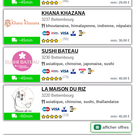
(86)
~45min
min: 29.00 €
KHANA KHAZANA
3237 Bettembourg
bhoutanaise, himalayenne, indienne, népalaise
(55)
~45min
min: 30.00 €
SUSHI BATEAU
3230 Bettembourg
asiatique, chinoise, japonaise, sushi
(73)
~45min
min: 40.00 €
LA MAISON DU RIZ
3220 Bettembourg
asiatique, chinoise, sushi, thaïlandaise
(13)
~60min
min: 45.00 €
afficher offres