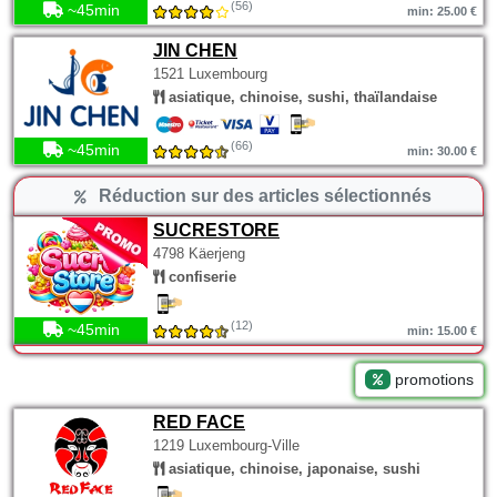
(56)
~45min
min: 25.00 €
JIN CHEN
1521 Luxembourg
asiatique, chinoise, sushi, thaïlandaise
(66)
~45min
min: 30.00 €
Réduction sur des articles sélectionnés
SUCRESTORE
4798 Käerjeng
confiserie
(12)
~45min
min: 15.00 €
promotions
RED FACE
1219 Luxembourg-Ville
asiatique, chinoise, japonaise, sushi