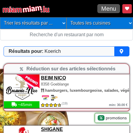
Menu
Résultats pour:
Koerich
Réduction sur des articles sélectionnés
BEIM NICO
8358 Goeblange
hamburgers, luxembourgeoise, salades, végéta
(19)
~45min
min: 30.00 €
promotions
SHIGANE