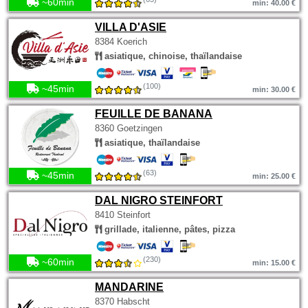
~60min
min: 40.00 €
VILLA D'ASIE
8384 Koerich
asiatique, chinoise, thaïlandaise
(100)
~45min
min: 30.00 €
FEUILLE DE BANANA
8360 Goetzingen
asiatique, thaïlandaise
(63)
~45min
min: 25.00 €
DAL NIGRO STEINFORT
8410 Steinfort
grillade, italienne, pâtes, pizza
(230)
~60min
min: 15.00 €
MANDARINE
8370 Habscht