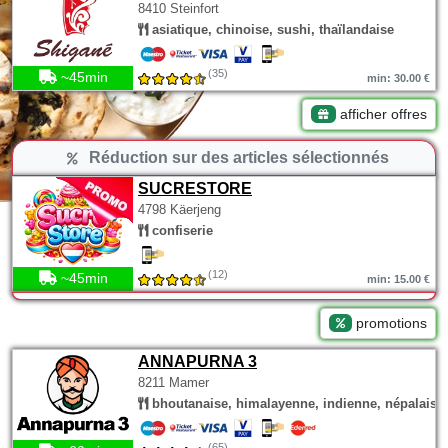
8410 Steinfort
asiatique, chinoise, sushi, thaïlandaise
(35)
~45min
min: 30.00 €
afficher offres
Réduction sur des articles sélectionnés
SUCRESTORE
4798 Käerjeng
confiserie
(12)
~45min
min: 15.00 €
promotions
ANNAPURNA 3
8211 Mamer
bhoutanaise, himalayenne, indienne, népalaise
(65)