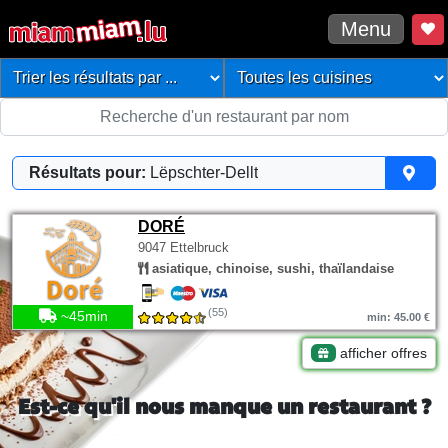
Menu
Résultats pour:
Lëpschter-Dellt
DORÉ
9047 Ettelbruck
asiatique, chinoise, sushi, thaïlandaise
(55)
~45min
min: 45.00 €
afficher offres
Est-ce qu'il nous manque un restaurant ?