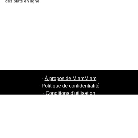
des plats en ligne.
·
À propos de MiamMiam
·
Politique de confidentialité
·
Conditions d'utilisation
·
MiamMiam Jobs
·
Ajouter votre restaurant
·
Parrainage d'amis
·
Liste de toutes les villes
·
Chat aide