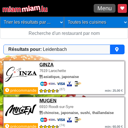
Menu
Résultats pour:
Leidenbach
GINZA
7619 Larochette
asiatique, japonaise
(87)
précommande
min: 25.00 €
MUGEN
6910 Roodt-sur-Syre
chinoise, japonaise, sushi, thaïlandaise
(74)
précommande
min: 60.00 €