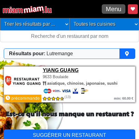
Menu
Résultats pour:
Lutremange
YIANG GUANG
9633 Boulaide
asiatique, chinoise, japonaise, sushi
(13)
précommande
min: 60.00 €
Est-ce qu'il nous manque un restaurant ?
SUGGÉRER UN RESTAURANT