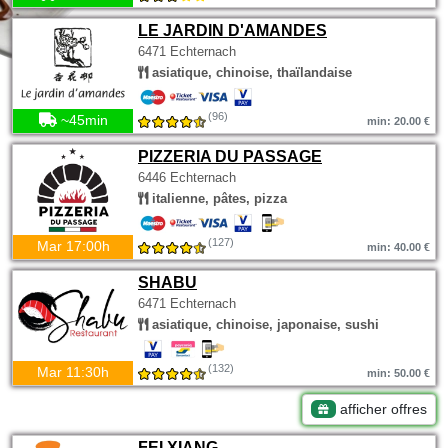
LE JARDIN D'AMANDES
6471 Echternach
asiatique, chinoise, thaïlandaise
(96)
~45min
min: 20.00 €
PIZZERIA DU PASSAGE
6446 Echternach
italienne, pâtes, pizza
(127)
Mar 17:00h
min: 40.00 €
SHABU
6471 Echternach
asiatique, chinoise, japonaise, sushi
(132)
Mar 11:30h
min: 50.00 €
afficher offres
FEI XIANG