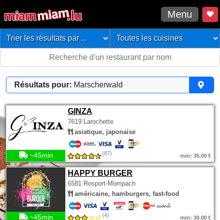
Menu
Résultats pour:
Marscherwald
GINZA
7619 Larochette
asiatique, japonaise
(87)
~45min
min: 35.00 €
HAPPY BURGER
6581 Rosport-Mompach
américaine, hamburgers, fast-food
(4)
~45min
min: 30.00 €