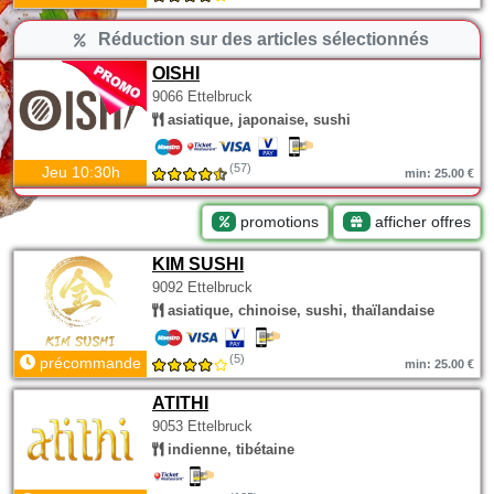
Réduction sur des articles sélectionnés
OISHI
9066 Ettelbruck
asiatique, japonaise, sushi
(57)
Jeu 10:30h
min: 25.00 €
promotions
afficher offres
KIM SUSHI
9092 Ettelbruck
asiatique, chinoise, sushi, thaïlandaise
(5)
précommande
min: 25.00 €
ATITHI
9053 Ettelbruck
indienne, tibétaine