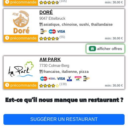
(105)
précommande
min: 30.00 €
DORÉ
9047 Ettelbruck
asiatique, chinoise, sushi, thaïlandaise
(55)
précommande
min: 30.00 €
afficher offres
AM PARK
7730 Colmar-Berg
francaise, italienne, pizza
(138)
précommande
min: 30.00 €
Est-ce qu'il nous manque un restaurant ?
SUGGÉRER UN RESTAURANT