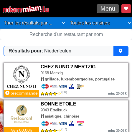
Menu
Résultats pour:
Niederfeulen
CHEZ NUNO 2 MERTZIG
9168 Mertzig
grillade, luxembourgeoise, portugaise
(60)
précommande
min: 20.00 €
BONNE ETOILE
9043 Ettelbruck
asiatique, chinoise
(57)
Ven 00:00h
min: 30.00 €