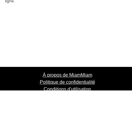
ligne.
·
À propos de MiamMiam
·
Politique de confidentialité
·
Conditions d'utilisation
·
MiamMiam Jobs
·
Ajouter votre restaurant
·
Parrainage d'amis
·
Liste de toutes les villes
·
Chat aide