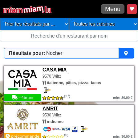
Menu
Résultats pour:
Nocher
CASA MIA
9570 Wiltz
italienne, pâtes, pizza, tacos
(37)
~45min
min: 30.00 €
AMRIT
9530 Wiltz
indienne
(0)
précommande
min: 30.00 €