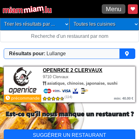
Menu
Résultats pour:
Lullange
OPENRICE 2 CLERVAUX
9710 Clervaux
asiatique, chinoise, japonaise, sushi
(114)
précommande
min: 40.00 €
Est-ce qu'il nous manque un restaurant ?
SUGGÉRER UN RESTAURANT