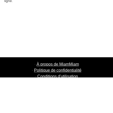
ligne.
·
À propos de MiamMiam
·
Politique de confidentialité
·
Conditions d'utilisation
·
MiamMiam Jobs
·
Ajouter votre restaurant
·
Parrainage d'amis
·
Liste de toutes les villes
·
Chat aide