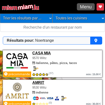
Menu
Résultats pour:
Noertrange
CASA MIA
9570 Wiltz
italienne, pâtes, pizza, tacos
(37)
précommande
min: 15.00 €
AMRIT
9530 Wiltz
indienne
(0)
précommande
min: 30.00 €