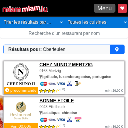
Menu
Résultats pour:
Oberfeulen
CHEZ NUNO 2 MERTZIG
9168 Mertzig
grillade, luxembourgeoise, portugaise
(60)
précommande
min: 20.00 €
BONNE ETOILE
9043 Ettelbruck
asiatique, chinoise
(57)
Ven 00:00h
min: 30.00 €