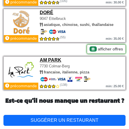
(105)
précommande
min: 30.00 €
DORÉ
9047 Ettelbruck
asiatique, chinoise, sushi, thaïlandaise
(55)
précommande
min: 35.00 €
afficher offres
AM PARK
7730 Colmar-Berg
francaise, italienne, pizza
(138)
précommande
min: 25.00 €
Est-ce qu'il nous manque un restaurant ?
SUGGÉRER UN RESTAURANT