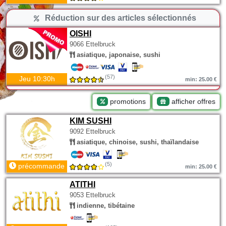
Réduction sur des articles sélectionnés
OISHI
9066 Ettelbruck
asiatique, japonaise, sushi
(57)
Jeu 10:30h
min: 25.00 €
promotions
afficher offres
KIM SUSHI
9092 Ettelbruck
asiatique, chinoise, sushi, thaïlandaise
(5)
précommande
min: 25.00 €
ATITHI
9053 Ettelbruck
indienne, tibétaine