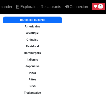
mander
Explorateur Restaurants
Connexion
0
Toutes les cuisines
Américaine
Asiatique
Chinoise
Fast-food
Hamburgers
Italienne
Japonaise
Pizza
Pâtes
Sushi
Thaïlandaise