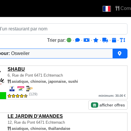
Com
Trier par:
·
·
·
·
·
·
pour:
Osweiler
SHABU
6, Rue de Pont
6471 Echternach
asiatique, chinoise, japonaise, sushi
(129)
minimum: 30.00 €
afficher offres
LE JARDIN D'AMANDES
12, Rue du Pont
6471 Echternach
asiatique, chinoise, thaïlandaise