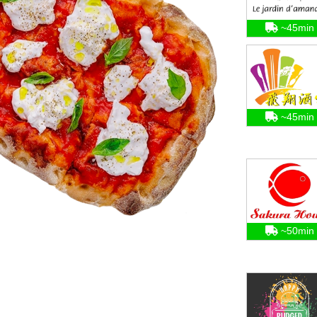
~45min
~45min
~50min