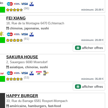
(96)
minimum: 20.00 €
FEI XIANG
18, Rue de la Montagne
6470 Echternach
chinoise, japonaise, sushi
(91)
minimum: 20.00 €
afficher offres
SAKURA HOUSE
2, Sauergass
6690 Moersdorf
asiatique, chinoise, sushi
(53)
minimum: 35.00 €
afficher offres
HAPPY BURGER
33, Rue du Barrage
6581 Rosport-Mompach
américaine, hamburgers, fast-food