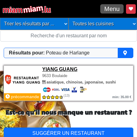
Menu
Résultats pour:
Poteau de Harlange
YIANG GUANG
9633 Boulaide
asiatique, chinoise, japonaise, sushi
(13)
précommande
min: 35.00 €
Est-ce qu'il nous manque un restaurant ?
SUGGÉRER UN RESTAURANT