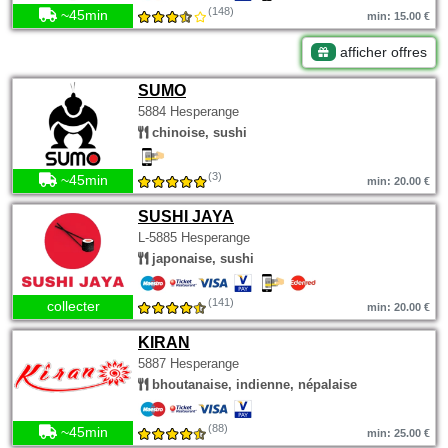
(148)
~45min
min: 15.00 €
afficher offres
SUMO
5884 Hesperange
chinoise, sushi
(3)
~45min
min: 20.00 €
SUSHI JAYA
L-5885 Hesperange
japonaise, sushi
(141)
collecter
min: 20.00 €
KIRAN
5887 Hesperange
bhoutanaise, indienne, népalaise
(88)
~45min
min: 25.00 €