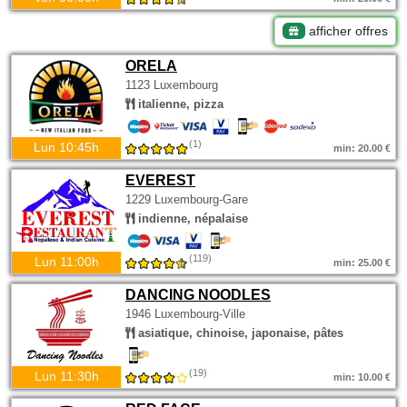
afficher offres
ORELA
1123 Luxembourg
italienne, pizza
(1)
Lun 10:45h
min: 20.00 €
EVEREST
1229 Luxembourg-Gare
indienne, népalaise
(119)
Lun 11:00h
min: 25.00 €
DANCING NOODLES
1946 Luxembourg-Ville
asiatique, chinoise, japonaise, pâtes
(19)
Lun 11:30h
min: 10.00 €