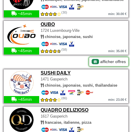
(30)
~45min
min: 30.00 €
OUBO
1724 Luxembourg-Ville
chinoise, japonaise, sushi
(58)
~45min
min: 35.00 €
afficher offres
SUSHI DAILY
1471 Gasperich
chinoise, japonaise, sushi, thaïlandaise
(86)
~45min
min: 23.00 €
QUADRO DELIZIOSO
1617 Gasperich
francaise, italienne, pizza