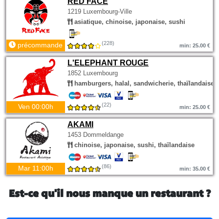
RED FACE
1219 Luxembourg-Ville
asiatique, chinoise, japonaise, sushi
(228)
précommande
min: 25.00 €
L'ELEPHANT ROUGE
1852 Luxembourg
hamburgers, halal, sandwicherie, thaïlandaise
(22)
Ven 00:00h
min: 25.00 €
AKAMI
1453 Dommeldange
chinoise, japonaise, sushi, thaïlandaise
(86)
Mar 11:00h
min: 35.00 €
Est-ce qu'il nous manque un restaurant ?