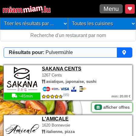
Menu
Résultats pour:
Pulvermühle
SAKANA CENTS
1267 Cents
asiatique, japonaise, sushi
(65)
~45min
min: 20.00 €
afficher offres
L'AMICALE
1620 Bonnevoie
italienne, pizza