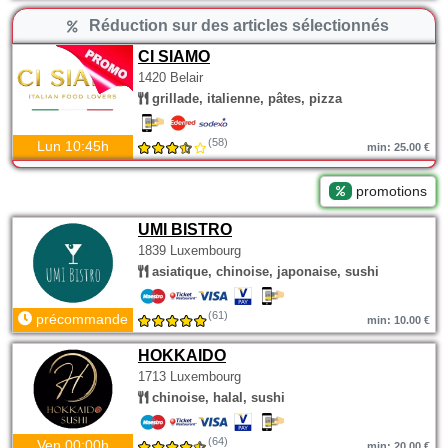
Réduction sur des articles sélectionnés
CI SIAMO
1420 Belair
grillade, italienne, pâtes, pizza
(58)
Lun 10:45h
min: 25.00 €
promotions
UMI BISTRO
1839 Luxembourg
asiatique, chinoise, japonaise, sushi
(61)
précommande
min: 10.00 €
HOKKAIDO
1713 Luxembourg
chinoise, halal, sushi
(64)
Ven 00:00h
min: 20.00 €