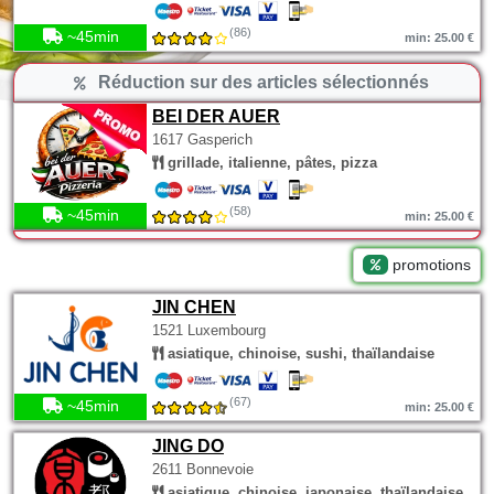
(86)
~45min
min: 25.00 €
Réduction sur des articles sélectionnés
BEI DER AUER
1617 Gasperich
grillade, italienne, pâtes, pizza
(58)
~45min
min: 25.00 €
promotions
JIN CHEN
1521 Luxembourg
asiatique, chinoise, sushi, thaïlandaise
(67)
~45min
min: 25.00 €
JING DO
2611 Bonnevoie
asiatique, chinoise, japonaise, thaïlandaise