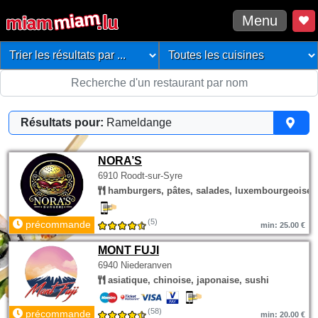
Menu
Résultats pour:
Rameldange
NORA’S
6910 Roodt-sur-Syre
hamburgers, pâtes, salades, luxembourgeoise
(5)
précommande
min: 25.00 €
MONT FUJI
6940 Niederanven
asiatique, chinoise, japonaise, sushi
(58)
précommande
min: 20.00 €