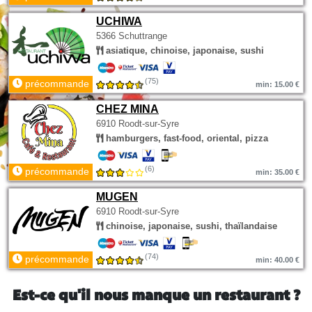
UCHIWA
5366 Schuttrange
asiatique, chinoise, japonaise, sushi
(75)
précommande
min: 15.00 €
CHEZ MINA
6910 Roodt-sur-Syre
hamburgers, fast-food, oriental, pizza
(6)
précommande
min: 35.00 €
MUGEN
6910 Roodt-sur-Syre
chinoise, japonaise, sushi, thaïlandaise
(74)
précommande
min: 40.00 €
Est-ce qu'il nous manque un restaurant ?