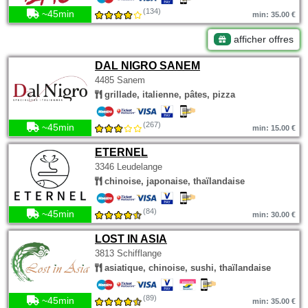
(134)
~45min
min: 35.00 €
afficher offres
DAL NIGRO SANEM
4485 Sanem
grillade, italienne, pâtes, pizza
(267)
~45min
min: 15.00 €
ETERNEL
3346 Leudelange
chinoise, japonaise, thaïlandaise
(84)
~45min
min: 30.00 €
LOST IN ASIA
3813 Schifflange
asiatique, chinoise, sushi, thaïlandaise
(89)
~45min
min: 35.00 €