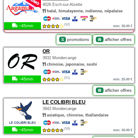
4026 Esch-sur-Alzette
halal, himalayenne, indienne, népalaise
(92)
~45min
min: 30.00 €
promotions
afficher offres
OR
3932 Mondercange
chinoise, japonaise, sushi
(51)
~45min
min: 25.00 €
afficher offres
LE COLIBRI BLEU
3943 Mondercange
asiatique, chinoise, thaïlandaise
(58)
~45min
min: 30.00 €