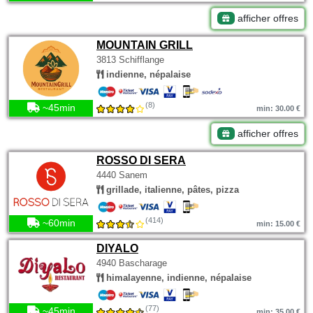
afficher offres
MOUNTAIN GRILL
3813 Schifflange
indienne, népalaise
(8)
~45min
min: 30.00 €
afficher offres
ROSSO DI SERA
4440 Sanem
grillade, italienne, pâtes, pizza
(414)
~60min
min: 15.00 €
DIYALO
4940 Bascharage
himalayenne, indienne, népalaise
(77)
~45min
min: 35.00 €