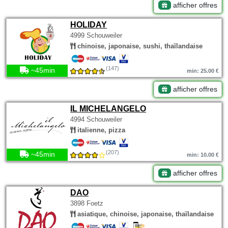
afficher offres
HOLIDAY
4999 Schouweiler
chinoise, japonaise, sushi, thaïlandaise
(147)
~45min
min: 25.00 €
afficher offres
IL MICHELANGELO
4994 Schouweiler
italienne, pizza
(207)
~45min
min: 10.00 €
afficher offres
DAO
3898 Foetz
asiatique, chinoise, japonaise, thaïlandaise