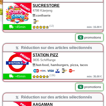
SUCRESTORE
4798 Käerjeng
confiserie
(12)
~45min
min: 15.00 €
promotions
Réduction sur des articles sélectionnés
STATION PIZZ
3835 Schifflange
fast-food, hamburgers, pizza, tacos
(136)
~45min
min: 35.00 €
promotions
Réduction sur des articles sélectionnés
AAGAMAN