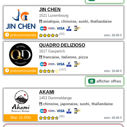
JIN CHEN
1521 Luxembourg
asiatique, chinoise, sushi, thaïlandaise
(66)
précommande
min: 25.00 €
QUADRO DELIZIOSO
1617 Gasperich
francaise, italienne, pizza
(147)
précommande
min: 15.00 €
afficher offres
AKAMI
1453 Dommeldange
chinoise, japonaise, sushi, thaïlandaise
(86)
Mar 11:00h
min: 20.00 €