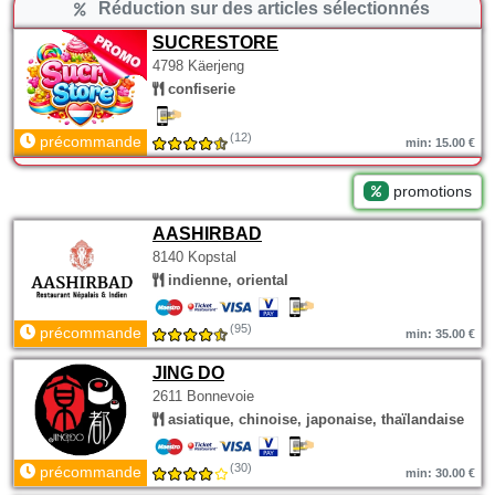
Réduction sur des articles sélectionnés
SUCRESTORE
4798 Käerjeng
confiserie
(12)
précommande
min: 15.00 €
promotions
AASHIRBAD
8140 Kopstal
indienne, oriental
(95)
précommande
min: 35.00 €
JING DO
2611 Bonnevoie
asiatique, chinoise, japonaise, thaïlandaise
(30)
précommande
min: 30.00 €