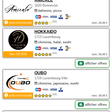
AMICALE
1620 Bonnevoie
italienne, pizza
(86)
précommande
min: 25.00 €
HOKKAIDO
1713 Luxembourg
chinoise, halal, sushi
(64)
Ven 00:00h
min: 35.00 €
afficher offres
OUBO
1724 Luxembourg-Ville
chinoise, japonaise, sushi
(58)
précommande
min: 35.00 €
afficher offres