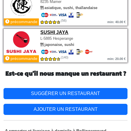
8235 Mamer
asiatique, sushi, thaïlandaise
(56)
précommande
min: 40.00 €
SUSHI JAYA
L-5885 Hesperange
japonaise, sushi
(140)
précommande
min: 20.00 €
Est-ce qu'il nous manque un restaurant ?
SUGGÉRER UN RESTAURANT
AJOUTER UN RESTAURANT
A emporter et livraison à domicile à Rollingergrund