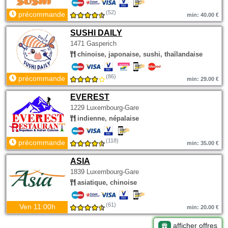
(52)
précommande
min: 40.00 €
SUSHI DAILY
1471 Gasperich
chinoise, japonaise, sushi, thaïlandaise
(86)
précommande
min: 29.00 €
EVEREST
1229 Luxembourg-Gare
indienne, népalaise
(118)
précommande
min: 35.00 €
ASIA
1839 Luxembourg-Gare
asiatique, chinoise
(61)
Ven 11:00h
min: 20.00 €
afficher offres