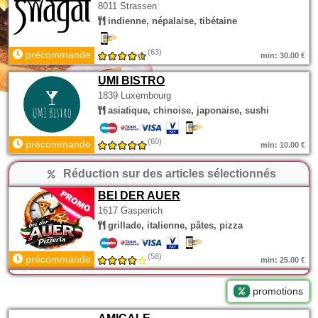
8011 Strassen
indienne, népalaise, tibétaine
(63)
précommande
min: 30.00 €
UMI BISTRO
1839 Luxembourg
asiatique, chinoise, japonaise, sushi
(60)
précommande
min: 10.00 €
Réduction sur des articles sélectionnés
BEI DER AUER
1617 Gasperich
grillade, italienne, pâtes, pizza
(58)
précommande
min: 25.00 €
promotions