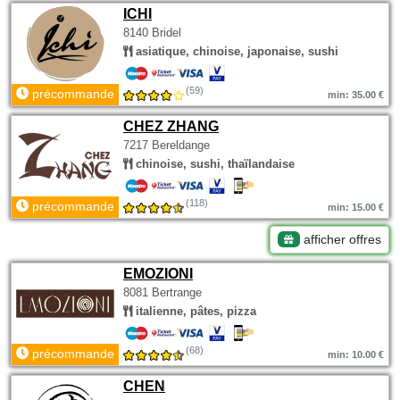
ICHI
8140 Bridel
asiatique, chinoise, japonaise, sushi
(59)
précommande
min: 35.00 €
CHEZ ZHANG
7217 Bereldange
chinoise, sushi, thaïlandaise
(118)
précommande
min: 15.00 €
afficher offres
EMOZIONI
8081 Bertrange
italienne, pâtes, pizza
(68)
précommande
min: 10.00 €
CHEN