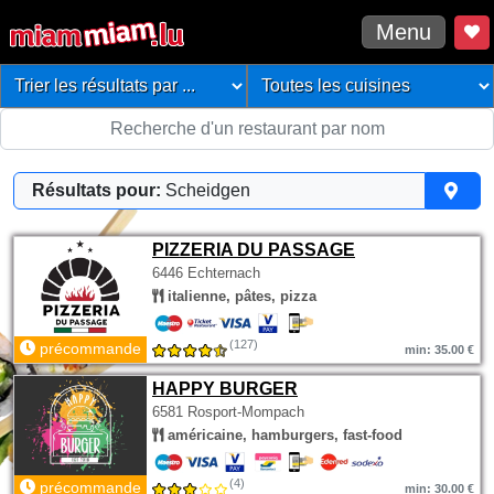
Menu
Résultats pour:
Scheidgen
PIZZERIA DU PASSAGE
6446 Echternach
italienne, pâtes, pizza
(127)
précommande
min: 35.00 €
HAPPY BURGER
6581 Rosport-Mompach
américaine, hamburgers, fast-food
(4)
précommande
min: 30.00 €