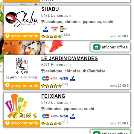
SHABU
6471 Echternach
asiatique, chinoise, japonaise, sushi
(132)
précommande
min: 40.00 €
afficher offres
LE JARDIN D'AMANDES
6471 Echternach
asiatique, chinoise, thaïlandaise
(96)
précommande
min: 20.00 €
FEI XIANG
6470 Echternach
chinoise, japonaise, sushi
(91)
précommande
min: 20.00 €