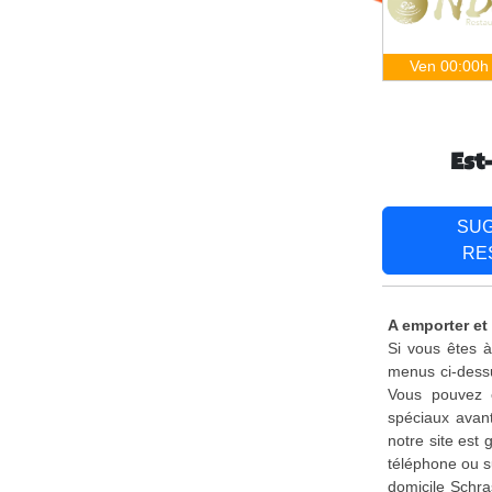
Ven 00:00h
Est
SU
RE
A emporter et 
Si vous êtes à
menus ci-dessu
Vous pouvez é
spéciaux avant
notre site est
téléphone ou s
domicile Schra