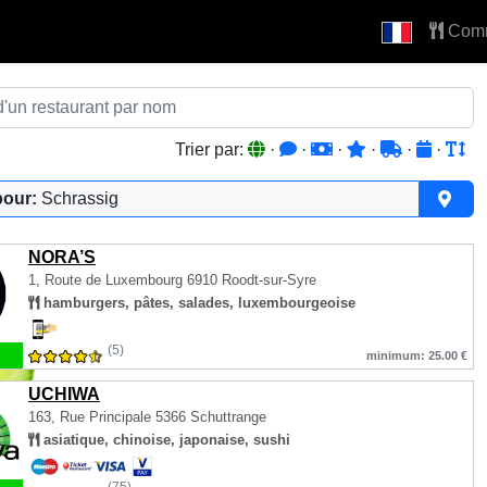
Com
Trier par:
·
·
·
·
·
·
pour:
Schrassig
NORA’S
1, Route de Luxembourg
6910 Roodt-sur-Syre
hamburgers, pâtes, salades, luxembourgeoise
(5)
minimum: 25.00 €
UCHIWA
163, Rue Principale
5366 Schuttrange
asiatique, chinoise, japonaise, sushi