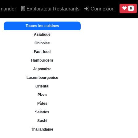
mander
Explorateur Restaurants
Connexion
0
Toutes les cuisines
Asiatique
Chinoise
Fast-food
Hamburgers
Japonaise
Luxembourgeoise
Oriental
Pizza
Pâtes
Salades
Sushi
Thaïlandaise