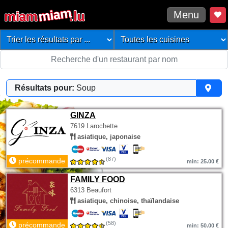
Menu
Résultats pour:
Soup
GINZA
7619 Larochette
asiatique, japonaise
(87)
précommande
min: 25.00 €
FAMILY FOOD
6313 Beaufort
asiatique, chinoise, thaïlandaise
(58)
précommande
min: 50.00 €